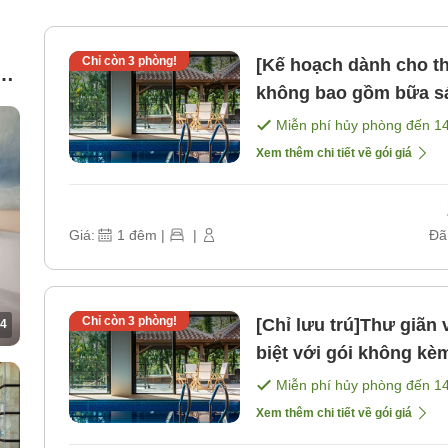
Chỉ còn
3
phòng!
[Kế hoạch dành cho t
ng
không bao gồm bữa s
Miễn phí hủy phòng đến
1
Xem thêm chi tiết về gói giá
Giá:
1
đêm
|
|
Đã
Chỉ còn
3
phòng!
[Chỉ lưu trú]Thư giãn
4
biệt với gói không k
Miễn phí hủy phòng đến
1
Xem thêm chi tiết về gói giá