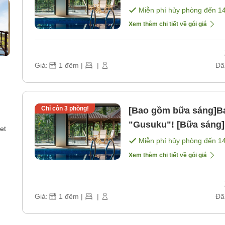
Miễn phí hủy phòng đến
1
Xem thêm chi tiết về gói giá
Giá:
1
đêm
|
|
Đã
Chỉ còn
3
phòng!
[Bao gồm bữa sáng]Ba
"Gusuku"! [Bữa sáng]
et
Miễn phí hủy phòng đến
1
Xem thêm chi tiết về gói giá
Giá:
1
đêm
|
|
Đã