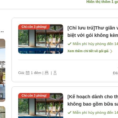
Hiển thị thêm
1
gó
Chỉ còn
3
phòng!
[Chỉ lưu trú]Thư giãn
út
biệt với gói không k
Miễn phí hủy phòng đến
1
Xem thêm chi tiết về gói giá
Giá:
1
đêm
|
|
Đã
Chỉ còn
3
phòng!
[Kế hoạch dành cho t
3
không bao gồm bữa s
Miễn phí hủy phòng đến
1