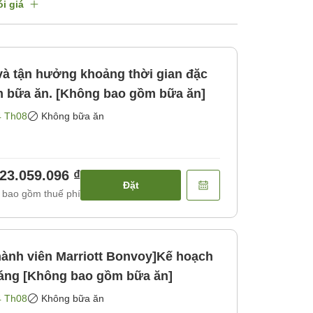
i giá
 và tận hưởng khoảng thời gian đặc
èm bữa ăn. [Không bao gồm bữa ăn]
4 Th08
Không bữa ăn
23.059.096 ₫
Đặt
 bao gồm thuế phí
hành viên Marriott Bonvoy]Kế hoạch
áng [Không bao gồm bữa ăn]
4 Th08
Không bữa ăn