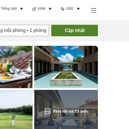
Tiếng Việt
VNM
VND
Tìm phòng trống
ng mỗi phòng
•
1
phòng
Cập nhật
Xem tất cả
23
ảnh