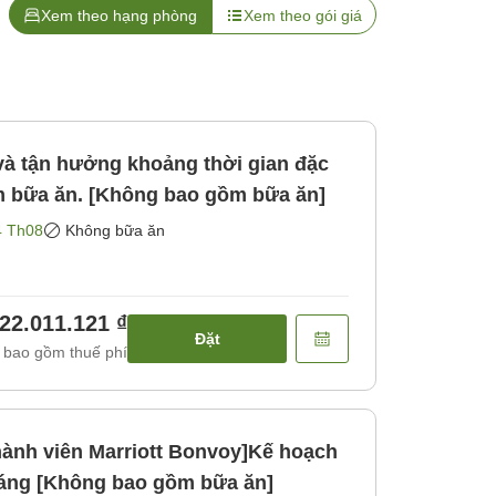
Xem theo hạng phòng
Xem theo gói giá
 và tận hưởng khoảng thời gian đặc
èm bữa ăn. [Không bao gồm bữa ăn]
4 Th08
Không bữa ăn
22.011.121 ₫
Đặt
 bao gồm thuế phí
hành viên Marriott Bonvoy]Kế hoạch
áng [Không bao gồm bữa ăn]