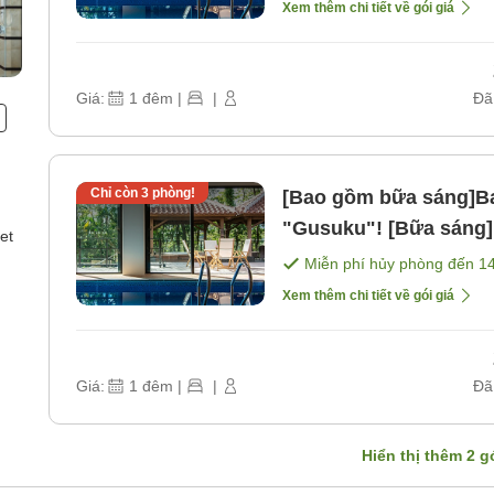
Xem thêm chi tiết về gói giá
Giá:
1
đêm
|
|
Đã
Chỉ còn
3
phòng!
[Bao gồm bữa sáng]Ba
"Gusuku"! [Bữa sáng]
et
Miễn phí hủy phòng đến
1
Xem thêm chi tiết về gói giá
Giá:
1
đêm
|
|
Đã
Hiển thị thêm
2
gó