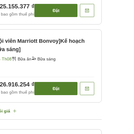
25.155.377 ₫
Đặt
 bao gồm thuế phí
i viên Marriott Bonvoy]Kế hoạch
ữa sáng]
4 Th08
Bữa ăn
Bữa sáng
26.916.254 ₫
Đặt
 bao gồm thuế phí
i giá