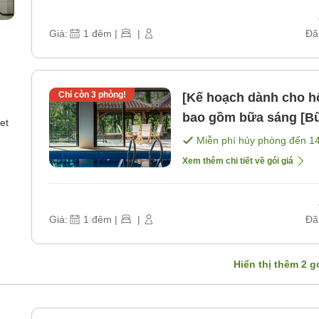
Giá:
1
đêm
|
|
Đã
Chỉ còn
3
phòng!
[Kế hoạch dành cho hộ
bao gồm bữa sáng [B
et
Miễn phí hủy phòng đến
1
Xem thêm chi tiết về gói giá
Giá:
1
đêm
|
|
Đã
Hiển thị thêm
2
gó