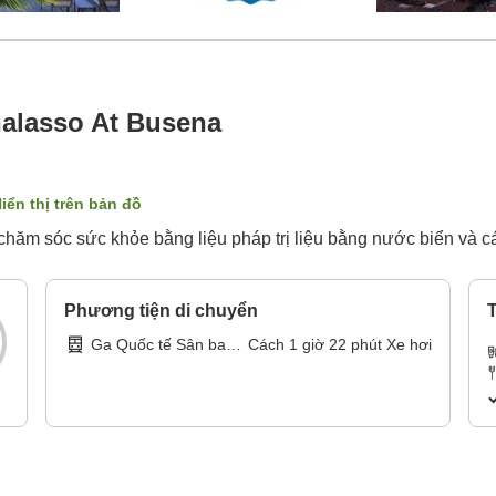
halasso At Busena
iển thị trên bản đồ
h chăm sóc sức khỏe bằng liệu pháp trị liệu bằng nước biển và 
Phương tiện di chuyển
T
Ga Quốc tế Sân bay
Cách
1
giờ
22
phút
Xe hơi
Naha (điểm dừng xe
buýt)