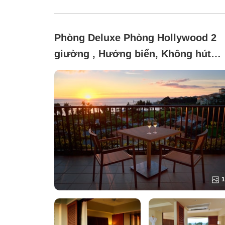
Phòng Deluxe Phòng Hollywood 2
giường , Hướng biển, Không hút
thuốc (Chỉ dành cho người từ 13 tu
trở lên Câu lạc bộ Deluxe Sunset)
1