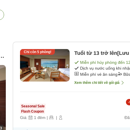
Chỉ còn
5
phòng!
Tuổi từ 13 trở lên[Lư
i
Miễn phí hủy phòng đến
1
Dịch vụ nước uống khi nh
Miễn phí vé ăn sáng
Bữa
Xem thêm chi tiết về gói giá
-
Seasonal Sale
Flash Coupon
Giá:
1
đêm
|
|
Đã
3