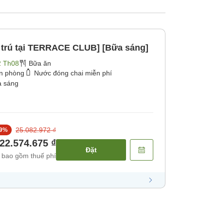
u trú tại TERRACE CLUB] [Bữa sáng]
2 Th08
Bữa ăn
ận phòng
Nước đóng chai miễn phí
 sáng
25.082.972 ₫
9
%
22.574.675 ₫
Đặt
 bao gồm thuế phí