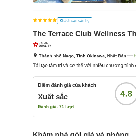
Khách sạn căn hộ
The Terrace Club Wellness T
Thành phố Nago, Tỉnh Okinawa, Nhật Bản
H
Tái tạo tâm trí và cơ thể với nhiều chương trìn
Điểm đánh giá của khách
4.8
Xuất sắc
Đánh giá:
71
lượt
Khám phá gói giá và phòng