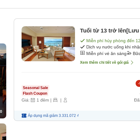
Tuổi từ 13 trở lên[Lư
Miễn phí hủy phòng đến
1
ổi
Dịch vụ nước uống khi nh
Miễn phí vé ăn sáng
Bữa
Xem thêm chi tiết về gói giá
-
Seasonal Sale
Flash Coupon
Giá:
1
đêm
|
|
Đã
0
Áp dụng mã
giảm
3.331.072 ₫