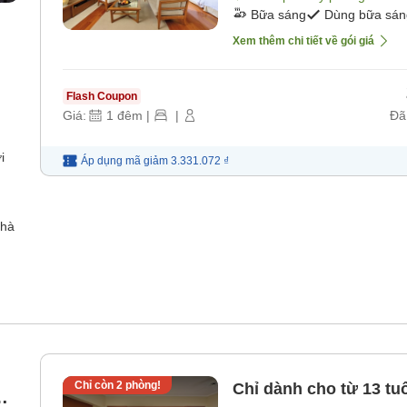
Bữa sáng
Dùng bữa sán
Xem thêm chi tiết về gói giá
Flash Coupon
Giá:
1
đêm
|
|
Đã
i
Áp dụng mã
giảm
3.331.072 ₫
nhà
Chỉ còn
2
phòng!
Chỉ dành cho từ 13 tu