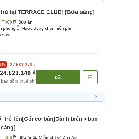
u trú tại TERRACE CLUB] [Bữa sáng]
2 Th08
Bữa ăn
ận phòng
Nước đóng chai miễn phí
 sáng
27.581.276 ₫
9
%
24.823.149 ₫
Đặt
 bao gồm thuế phí
ổi trở lên[Gói cơ bản]Cảnh biển＜bao
sáng]
2 Th08
Bữa ăn
Miễn phí vé ăn sáng