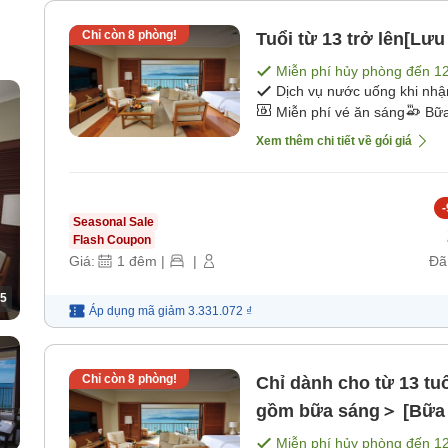
Chỉ còn
8
phòng!
Tuổi từ 13 trở lên[Lư
Miễn phí hủy phòng đến
1
rở
Dịch vụ nước uống khi nh
Miễn phí vé ăn sáng
Bữa
Xem thêm chi tiết về gói giá
-
Seasonal Sale
Flash Coupon
Giá:
1
đêm
|
|
Đã
5
Áp dụng mã
giảm
3.331.072 ₫
Chỉ còn
8
phòng!
Chỉ dành cho từ 13 tu
gồm bữa sáng＞ [Bữa 
Miễn phí hủy phòng đến
1