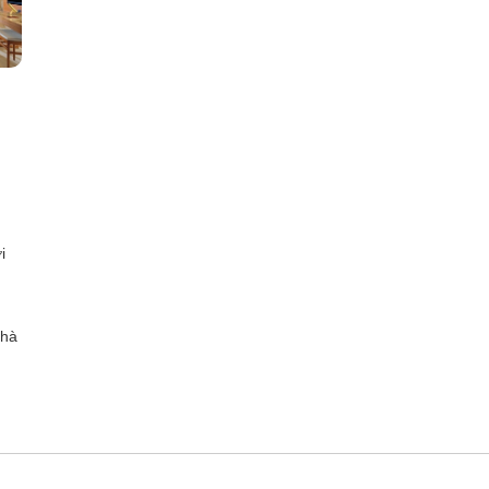
i
nhà