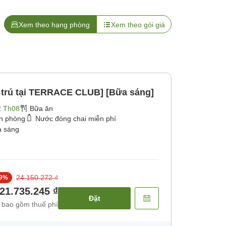
Xem theo hạng phòng
Xem theo gói giá
u trú tại TERRACE CLUB] [Bữa sáng]
2 Th08
Bữa ăn
ận phòng
Nước đóng chai miễn phí
 sáng
24.150.272 ₫
9
%
21.735.245 ₫
Đặt
 bao gồm thuế phí