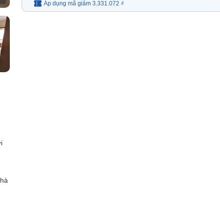
Áp dụng mã
giảm
3.331.072 ₫
i
nhà