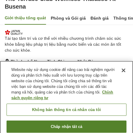
Busena
Giới thiệu tổng quát
Phòng và Gói giá
Đánh giá
Thông ti
Tái tạo tâm trí và cơ thể với nhiều chương trình chăm sóc sức
khỏe bằng liệu pháp trị liệu bằng nước biển và các món ăn tốt
cho sức khỏe.
Thành phố Nago, Tỉnh Okinawa, Nhật Bản
Hiển thị trên bản đồ
Website này sử dụng cookie để nâng cao trải nghiệm người
dùng và phân tích hiệu suất với lưu lượng truy cập trên
Xuất sắc
Đánh giá:
72
lượt
4.8
website của chúng tôi. Chúng tôi cũng chia sẻ thông tin về
việc bạn sử dụng website của chúng tôi với các đối tác
mạng xã hội, quảng cáo và phân tích của chúng tôi.
Chính
Tiện nghi chỗ nghỉ
sách quyền riêng tư
Spa / Salon
Phòng tập gym
Nhà hàng
Phòng ăn riêng
Không bán thông tin cá nhân của tôi
Trang chủ
Nhật Bản
Tỉnh Okinawa
Thành phố Nago
Chấp nhận tất cả
Tìm phòng trống
The Terrace Club Wellness Thalasso At Busena