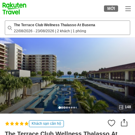
to
MỚI
top
page
The Terrace Club Wellness Thalasso At Busena
22/08/2026
-
23/08/2026
|
2 khách
|
1 phòng
148
Khách sạn căn hộ
The Terrace Club Wellness Thalasso At