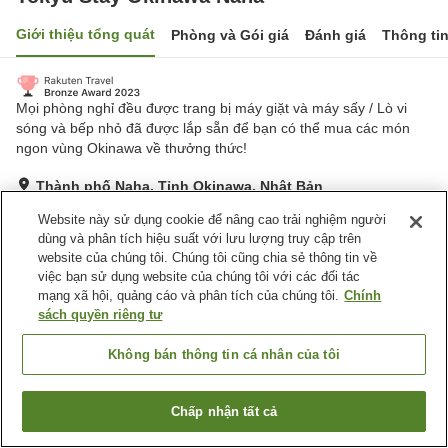
Giới thiệu tổng quát
Phòng và Gói giá
Đánh giá
Thông ti
Mọi phòng nghỉ đều được trang bị máy giặt và máy sấy / Lò vi
sóng và bếp nhỏ đã được lắp sẵn để bạn có thể mua các món
ngon vùng Okinawa về thưởng thức!
Thành phố Naha, Tỉnh Okinawa, Nhật Bản
Hiển thị trên bản đồ
Website này sử dụng cookie để nâng cao trải nghiệm người
Tuyệt vời
Đánh giá:
36
lượt
4.5
dùng và phân tích hiệu suất với lưu lượng truy cập trên
website của chúng tôi. Chúng tôi cũng chia sẻ thông tin về
việc bạn sử dụng website của chúng tôi với các đối tác
Tiện nghi chỗ nghỉ
mạng xã hội, quảng cáo và phân tích của chúng tôi.
Chính
sách quyền riêng tư
Bãi đỗ xe
Dịch Vụ Giặt Ủi
Không bán thông tin cá nhân của tôi
Trang chủ
Nhật Bản
Tỉnh Okinawa
Thành phố Naha
Tokyu Stay Okinawa Naha
Chấp nhận tất cả
Tìm phòng trống