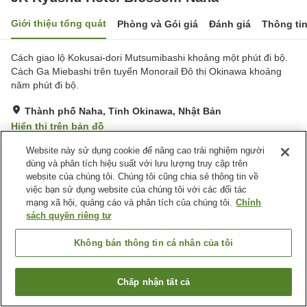
Giới thiệu tổng quát
Phòng và Gói giá
Đánh giá
Thông ti
Cách giao lộ Kokusai-dori Mutsumibashi khoảng một phút đi bộ.
Cách Ga Miebashi trên tuyến Monorail Đô thị Okinawa khoảng
năm phút đi bộ.
Thành phố Naha, Tỉnh Okinawa, Nhật Bản
Hiển thị trên bản đồ
Tuyệt vời
Đánh giá:
323
lượt
4.5
Website này sử dụng cookie để nâng cao trải nghiệm người
dùng và phân tích hiệu suất với lưu lượng truy cập trên
website của chúng tôi. Chúng tôi cũng chia sẻ thông tin về
Tiện nghi chỗ nghỉ
việc bạn sử dụng website của chúng tôi với các đối tác
mạng xã hội, quảng cáo và phân tích của chúng tôi.
Chính
Bãi đỗ xe
Spa / Salon
sách quyền riêng tư
Nhà hàng
Máy bán hàng tự động
Không bán thông tin cá nhân của tôi
Trang chủ
Nhật Bản
Tỉnh Okinawa
Thành phố Naha
JR Kyushu Hotel Blossom Naha
Chấp nhận tất cả
Tìm phòng trống