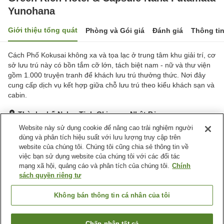
Yunohana
Giới thiệu tổng quát
Phòng và Gói giá
Đánh giá
Thông ti
Cách Phố Kokusai không xa và tọa lạc ở trung tâm khu giải trí, cơ
sở lưu trú này có bồn tắm cỡ lớn, tách biệt nam - nữ và thư viện
gồm 1.000 truyện tranh để khách lưu trú thưởng thức. Nơi đây
cung cấp dịch vụ kết hợp giữa chỗ lưu trú theo kiểu khách sạn và
cabin.
Thành phố Naha, Tỉnh Okinawa, Nhật Bản
Hiển thị trên bản đồ
Website này sử dụng cookie để nâng cao trải nghiệm người
dùng và phân tích hiệu suất với lưu lượng truy cập trên
Rất tốt
Đánh giá:
218
lượt
4.1
website của chúng tôi. Chúng tôi cũng chia sẻ thông tin về
việc bạn sử dụng website của chúng tôi với các đối tác
mạng xã hội, quảng cáo và phân tích của chúng tôi.
Chính
Tiện nghi chỗ nghỉ
sách quyền riêng tư
Bãi đỗ xe
Bể sục
Spa / Salon
Nhà hàng
Không bán thông tin cá nhân của tôi
Trang chủ
Nhật Bản
Tỉnh Okinawa
Thành phố Naha
Chấp nhận tất cả