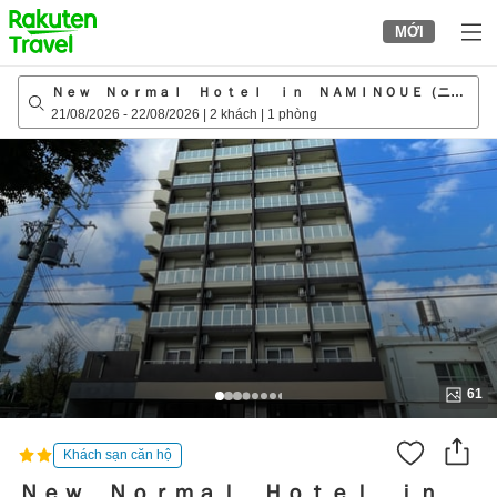
to
MỚI
top
page
Ｎｅｗ Ｎｏｒｍａｌ Ｈｏｔｅｌ ｉｎ ＮＡＭＩＮＯＵＥ（ニュ
ーノーマルホテルイン波の上）
21/08/2026
-
22/08/2026
|
2 khách
|
1 phòng
61
Khách sạn căn hộ
Ｎｅｗ Ｎｏｒｍａｌ Ｈｏｔｅｌ ｉｎ