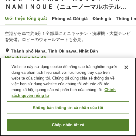
ＮＡＭＩＮＯＵＥ（ニューノーマルホテルイ
ン波の上）
Giới thiệu tổng quát
Phòng và Gói giá
Đánh giá
Thông ti
空港から車で約6分！全部屋にミニキッチン・洗濯機・大型テレビ
を完備。ロビーのウォールアートも必見。
Thành phố Naha, Tỉnh Okinawa, Nhật Bản
Hiển thị trên bản đồ
Website này sử dụng cookie để nâng cao trải nghiệm người
Tuyệt vời
Đánh giá:
17
lượt
4.3
dùng và phân tích hiệu suất với lưu lượng truy cập trên
website của chúng tôi. Chúng tôi cũng chia sẻ thông tin về
Tiện nghi chỗ nghỉ
việc bạn sử dụng website của chúng tôi với các đối tác
mạng xã hội, quảng cáo và phân tích của chúng tôi.
Chính
Bãi đỗ xe
Máy bán hàng tự động
sách quyền riêng tư
Không bán thông tin cá nhân của tôi
Trang chủ
Nhật Bản
Tỉnh Okinawa
Thành phố Naha
Ｎｅｗ Ｎｏｒｍａｌ Ｈｏｔｅｌ ｉｎ ＮＡＭＩＮＯＵＥ（ニューノー
マルホテルイン波の上）
Chấp nhận tất cả
Tìm phòng trống