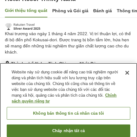
Giới thiệu tổng quát
Phòng và Gói giá
Đánh giá
Thông ti
Khai trương vào ngày 1 tháng 4 năm 2022. Vị trí thuận lợi, có thể
đi bộ đến phố Kokusai-dori. Được trang bị bồn tắm lớn, hứa hẹn
sẽ mang đến những trải nghiệm thư giãn chất lượng cao cho du
khách.
Thành phố Naha, Tỉnh Okinawa, Nhật Bản
Hiển thị trên bản đồ
Website này sử dụng cookie để nâng cao trải nghiệm người
dùng và phân tích hiệu suất với lưu lượng truy cập trên
Tuyệt vời
Đánh giá:
934
lượt
4.5
website của chúng tôi. Chúng tôi cũng chia sẻ thông tin về
việc bạn sử dụng website của chúng tôi với các đối tác
mạng xã hội, quảng cáo và phân tích của chúng tôi.
Chính
Tiện nghi chỗ nghỉ
sách quyền riêng tư
Bãi đỗ xe
Nhà hàng
Máy bán hàng tự động
Giặt ủi có phí
Không bán thông tin cá nhân của tôi
Trang chủ
Nhật Bản
Tỉnh Okinawa
Thành phố Naha
Chấp nhận tất cả
Tìm phòng trống
Hotel Resol Trinity Naha