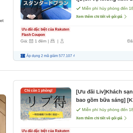
Miễn phí hủy phòng đến
1
Xem thêm chi tiết về gói giá
et
Ưu đãi đặc biệt của Rakuten
Flash Coupon
Giá:
1
đêm
|
|
Đã
Áp dụng 2 mã
giảm
577.107 ₫
Chỉ còn
1
phòng!
[Ưu đãi Liv]Khách sạ
bao gồm bữa sáng] [
Miễn phí hủy phòng đến
1
Xem thêm chi tiết về gói giá
Ưu đãi đặc biệt của Rakuten