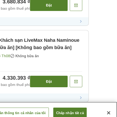
3.680.834 ₫
Đặt
 bao gồm thuế phí
]Khách sạn LiveMax Naha Naminoue
bữa ăn] [Không bao gồm bữa ăn]
8 Th08
Không bữa ăn
4.330.393 ₫
Đặt
 bao gồm thuế phí
n thông tin cá nhân của tôi
Chấp nhận tất cả