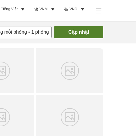
Tiếng Việt
VNM
VND
Tìm phòng trống
ng mỗi phòng
•
1
phòng
Cập nhật