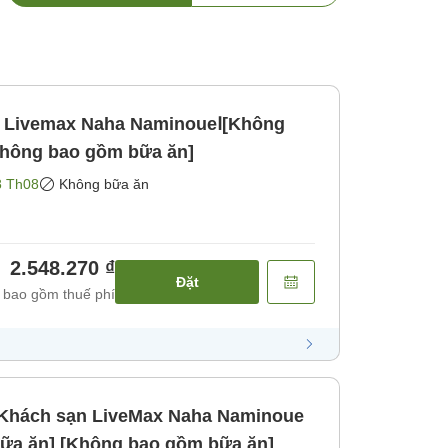
n Livemax Naha NaminoueⅠ[Không
Không bao gồm bữa ăn]
8 Th08
Không bữa ăn
2.548.270 ₫
Đặt
 bao gồm thuế phí
]Khách sạn LiveMax Naha Naminoue
bữa ăn] [Không bao gồm bữa ăn]