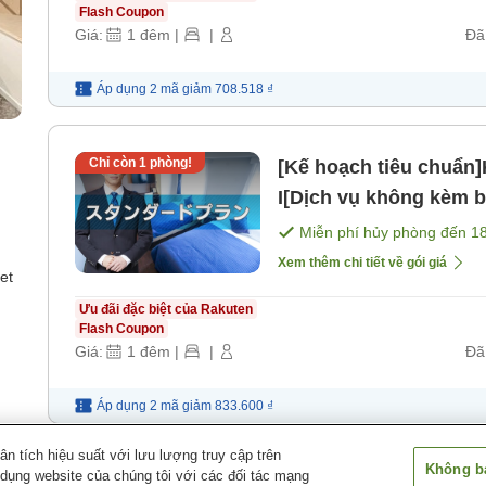
Flash Coupon
Giá:
1
đêm
|
|
Đã
Áp dụng 2 mã
giảm
708.518 ₫
Chỉ còn
1
phòng!
[Kế hoạch tiêu chuẩn
I[Dịch vụ không kèm 
Miễn phí hủy phòng đến
1
Xem thêm chi tiết về gói giá
et
Ưu đãi đặc biệt của Rakuten
Flash Coupon
Giá:
1
đêm
|
|
Đã
Áp dụng 2 mã
giảm
833.600 ₫
 tích hiệu suất với lưu lượng truy cập trên
Không bá
 dụng website của chúng tôi với các đối tác mạng