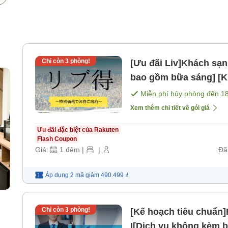
Chỉ còn
3
phòng!
[Ưu đãi Liv]Khách sạ
bao gồm bữa sáng] [
Miễn phí hủy phòng đến
1
Xem thêm chi tiết về gói giá
Ưu đãi đặc biệt của Rakuten
Flash Coupon
Giá:
1
đêm
|
|
Đã
Áp dụng 2 mã
giảm
490.499 ₫
Chỉ còn
3
phòng!
[Kế hoạch tiêu chuẩn
I[Dịch vụ không kèm 