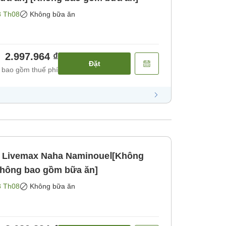
8 Th08
Không bữa ăn
2.997.964 ₫
Đặt
 bao gồm thuế phí
n Livemax Naha NaminoueⅠ[Không
Không bao gồm bữa ăn]
8 Th08
Không bữa ăn