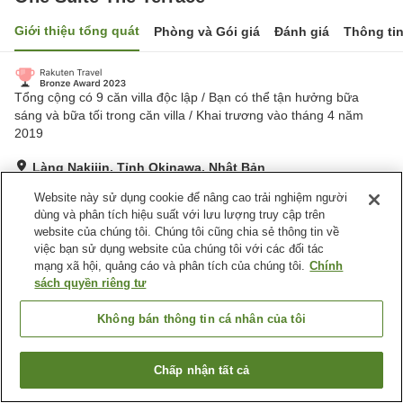
Giới thiệu tổng quát
Phòng và Gói giá
Đánh giá
Thông ti
Tổng cộng có 9 căn villa độc lập / Bạn có thể tận hưởng bữa
sáng và bữa tối trong căn villa / Khai trương vào tháng 4 năm
2019
Làng Nakijin, Tỉnh Okinawa, Nhật Bản
Hiển thị trên bản đồ
Website này sử dụng cookie để nâng cao trải nghiệm người
Xuất sắc
Đánh giá:
73
lượt
4.8
dùng và phân tích hiệu suất với lưu lượng truy cập trên
website của chúng tôi. Chúng tôi cũng chia sẻ thông tin về
việc bạn sử dụng website của chúng tôi với các đối tác
Tiện nghi chỗ nghỉ
mạng xã hội, quảng cáo và phân tích của chúng tôi.
Chính
sách quyền riêng tư
Bãi đỗ xe
Hồ bơi
Máy bán hàng tự động
Nhà bếp (dùng chung)
Không bán thông tin cá nhân của tôi
Trang chủ
Nhật Bản
Tỉnh Okinawa
Làng Nakijin
Chấp nhận tất cả
Tìm phòng trống
One Suite The Terrace