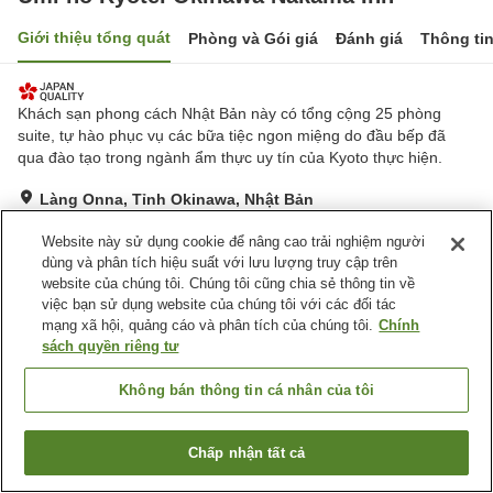
Giới thiệu tổng quát
Phòng và Gói giá
Đánh giá
Thông ti
Khách sạn phong cách Nhật Bản này có tổng cộng 25 phòng
suite, tự hào phục vụ các bữa tiệc ngon miệng do đầu bếp đã
qua đào tạo trong ngành ẩm thực uy tín của Kyoto thực hiện.
Làng Onna, Tỉnh Okinawa, Nhật Bản
Hiển thị trên bản đồ
Website này sử dụng cookie để nâng cao trải nghiệm người
Tuyệt vời
Đánh giá:
31
lượt
4.6
dùng và phân tích hiệu suất với lưu lượng truy cập trên
website của chúng tôi. Chúng tôi cũng chia sẻ thông tin về
việc bạn sử dụng website của chúng tôi với các đối tác
Tiện nghi chỗ nghỉ
mạng xã hội, quảng cáo và phân tích của chúng tôi.
Chính
sách quyền riêng tư
Xông hơi
Spa / Salon
Máy bán hàng tự động
Nhà hàng Nhật
Không bán thông tin cá nhân của tôi
Trang chủ
Nhật Bản
Tỉnh Okinawa
Làng Onna
Umi no Ryotei Okinawa Nakama Inn
Chấp nhận tất cả
Tìm phòng trống