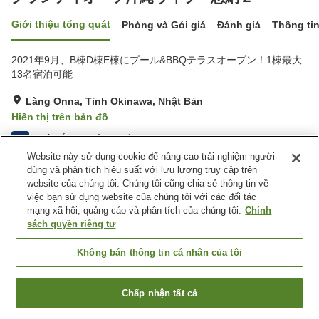
Giới thiệu tổng quát
Phòng và Gói giá
Đánh giá
Thông ti
2021年9月、B棟D棟E棟にプール&BBQテラスオープン！1棟最大
13名宿泊可能
Làng Onna, Tỉnh Okinawa, Nhật Bản
Hiển thị trên bản đồ
Xuất sắc
Đánh giá:
6
lượt
4.7
Website này sử dụng cookie để nâng cao trải nghiệm người
dùng và phân tích hiệu suất với lưu lượng truy cập trên
Tiện nghi chỗ nghỉ
website của chúng tôi. Chúng tôi cũng chia sẻ thông tin về
việc bạn sử dụng website của chúng tôi với các đối tác
Bãi đỗ xe
Hồ bơi
mạng xã hội, quảng cáo và phân tích của chúng tôi.
Chính
BBQ
sách quyền riêng tư
Trang chủ
Nhật Bản
Tỉnh Okinawa
Làng Onna
Không bán thông tin cá nhân của tôi
グランディオーソ沖縄ヴィラ 恩納２
Chấp nhận tất cả
Tìm phòng trống