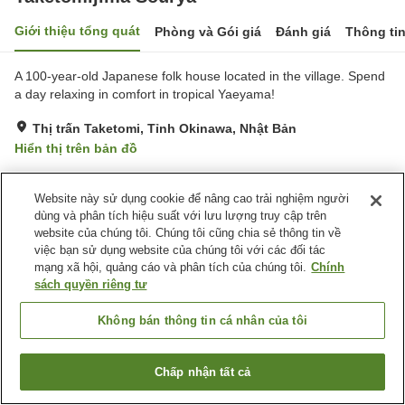
Giới thiệu tổng quát
Phòng và Gói giá
Đánh giá
Thông ti
A 100-year-old Japanese folk house located in the village. Spend
a day relaxing in comfort in tropical Yaeyama!
Thị trấn Taketomi, Tỉnh Okinawa, Nhật Bản
Hiển thị trên bản đồ
Tiện nghi chỗ nghỉ
Website này sử dụng cookie để nâng cao trải nghiệm người
dùng và phân tích hiệu suất với lưu lượng truy cập trên
Bãi đỗ xe
Bể sục
website của chúng tôi. Chúng tôi cũng chia sẻ thông tin về
Nhà bếp (dùng chung)
BBQ
việc bạn sử dụng website của chúng tôi với các đối tác
mạng xã hội, quảng cáo và phân tích của chúng tôi.
Chính
sách quyền riêng tư
Trang chủ
Nhật Bản
Tỉnh Okinawa
Thị trấn Taketomi
Taketomijima Sourya
Không bán thông tin cá nhân của tôi
Chấp nhận tất cả
Tìm phòng trống