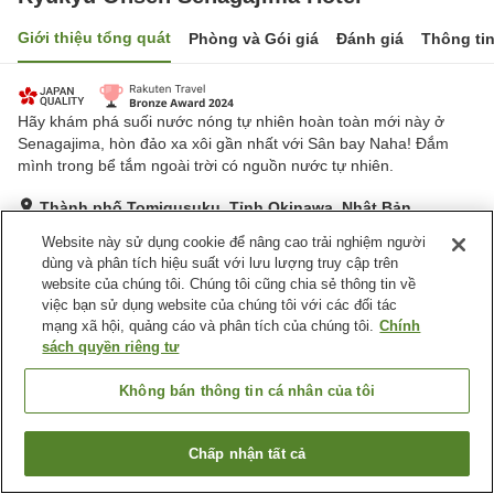
Giới thiệu tổng quát
Phòng và Gói giá
Đánh giá
Thông ti
Hãy khám phá suối nước nóng tự nhiên hoàn toàn mới này ở
Senagajima, hòn đảo xa xôi gần nhất với Sân bay Naha! Đắm
mình trong bể tắm ngoài trời có nguồn nước tự nhiên.
Thành phố Tomigusuku, Tỉnh Okinawa, Nhật Bản
Hiển thị trên bản đồ
Website này sử dụng cookie để nâng cao trải nghiệm người
dùng và phân tích hiệu suất với lưu lượng truy cập trên
Tuyệt vời
Đánh giá:
214
lượt
4.5
website của chúng tôi. Chúng tôi cũng chia sẻ thông tin về
việc bạn sử dụng website của chúng tôi với các đối tác
mạng xã hội, quảng cáo và phân tích của chúng tôi.
Chính
Tiện nghi chỗ nghỉ
sách quyền riêng tư
Xông hơi
Spa / Salon
Nhà hàng
Lounge
Không bán thông tin cá nhân của tôi
Trang chủ
Nhật Bản
Tỉnh Okinawa
Thành phố Tomigusuku
Chấp nhận tất cả
Tìm phòng trống
Ryukyu Onsen Senagajima Hotel