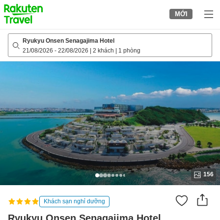
to
MỚI
top
page
Ryukyu Onsen Senagajima Hotel
21/08/2026
-
22/08/2026
|
2 khách
|
1 phòng
156
Khách sạn nghỉ dưỡng
Ryukyu Onsen Senagajima Hotel