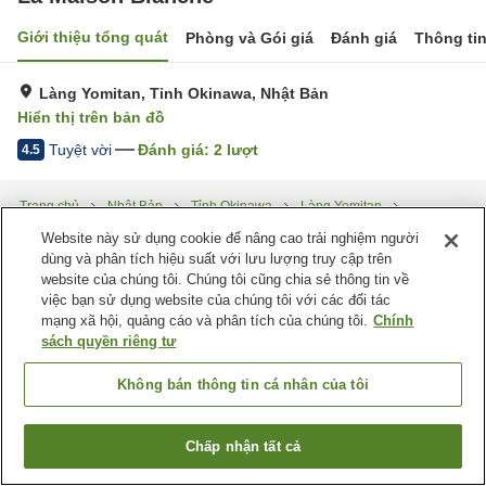
Giới thiệu tổng quát
Phòng và Gói giá
Đánh giá
Thông ti
Làng Yomitan, Tỉnh Okinawa, Nhật Bản
Hiển thị trên bản đồ
Tuyệt vời
Đánh giá:
2
lượt
4.5
Trang chủ
Nhật Bản
Tỉnh Okinawa
Làng Yomitan
La Maison Blanche
Website này sử dụng cookie để nâng cao trải nghiệm người
dùng và phân tích hiệu suất với lưu lượng truy cập trên
website của chúng tôi. Chúng tôi cũng chia sẻ thông tin về
việc bạn sử dụng website của chúng tôi với các đối tác
mạng xã hội, quảng cáo và phân tích của chúng tôi.
Chính
sách quyền riêng tư
Không bán thông tin cá nhân của tôi
Chấp nhận tất cả
Tìm phòng trống