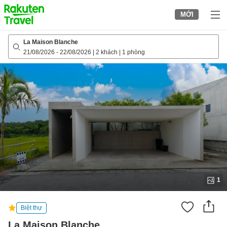
to
MỚI
top
page
La Maison Blanche
21/08/2026
-
22/08/2026
|
2 khách
|
1 phòng
1
Biệt thự
La Maison Blanche