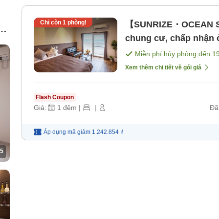
Chỉ còn
1
phòng!
【SUNRIZE・OCEAN STA
c
chung cư, chấp nhận 
bao gồm bữa ăn]
Miễn phí hủy phòng đến
1
Xem thêm chi tiết về gói giá
Flash Coupon
Giá:
1
đêm
|
|
Đã
Áp dụng mã
giảm
1.242.854 ₫
5