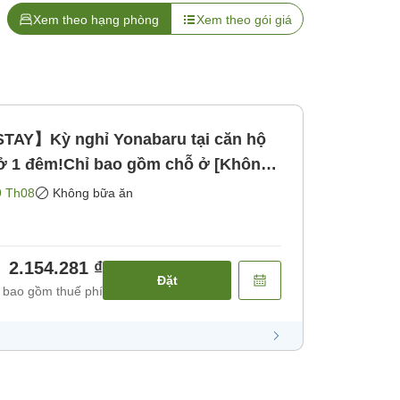
Xem theo hạng phòng
Xem theo gói giá
Y】Kỳ nghỉ Yonabaru tại căn hộ
ở 1 đêm!Chỉ bao gồm chỗ ở [Không
9 Th08
Không bữa ăn
2.154.281 ₫
Đặt
 bao gồm thuế phí