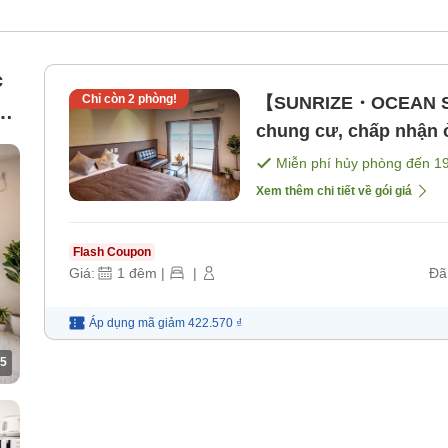
c
Chỉ còn
2
phòng!
【SUNRIZE・OCEAN STA
o
chung cư, chấp nhận 
bao gồm bữa ăn]
Miễn phí hủy phòng đến
1
Xem thêm chi tiết về gói giá
Flash Coupon
Giá:
1
đêm
|
|
Đã
Áp dụng mã
giảm
422.570 ₫
5