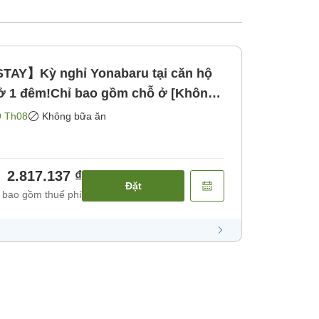
Y】Kỳ nghỉ Yonabaru tại căn hộ
ở 1 đêm!Chỉ bao gồm chỗ ở [Không
9 Th08
Không bữa ăn
2.817.137 ₫
Đặt
 bao gồm thuế phí