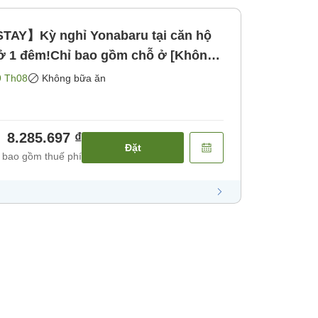
Y】Kỳ nghỉ Yonabaru tại căn hộ
ở 1 đêm!Chỉ bao gồm chỗ ở [Không
9 Th08
Không bữa ăn
8.285.697 ₫
Đặt
 bao gồm thuế phí