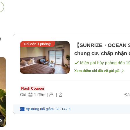
c
Chỉ còn
3
phòng!
【SUNRIZE・OCEAN STA
chung cư, chấp nhận 
bao gồm bữa ăn]
Miễn phí hủy phòng đến
1
Xem thêm chi tiết về gói giá
Flash Coupon
Giá:
1
đêm
|
|
Đã
Áp dụng mã
giảm
323.142 ₫
5