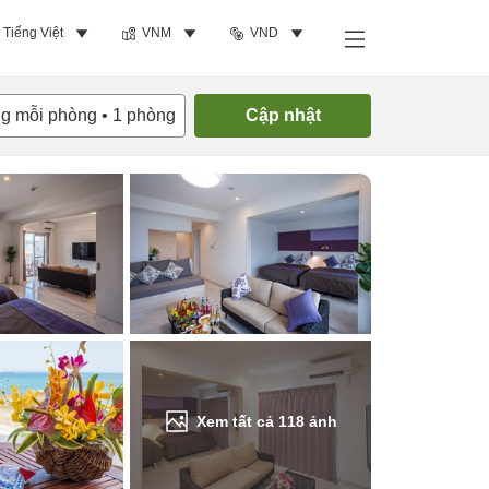
Tiếng Việt
VNM
VND
Tìm phòng trống
ng mỗi phòng
•
1
phòng
Cập nhật
Xem tất cả
118
ảnh