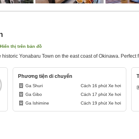
n
Hiển thị trên bản đồ
 historic Yonabaru Town on the east coast of Okinawa. Perfect f
Phương tiện di chuyển
T
Ga Shuri
Cách
16
phút
Xe hơi
Ga Gibo
Cách
17
phút
Xe hơi
Ga Ishimine
Cách
19
phút
Xe hơi