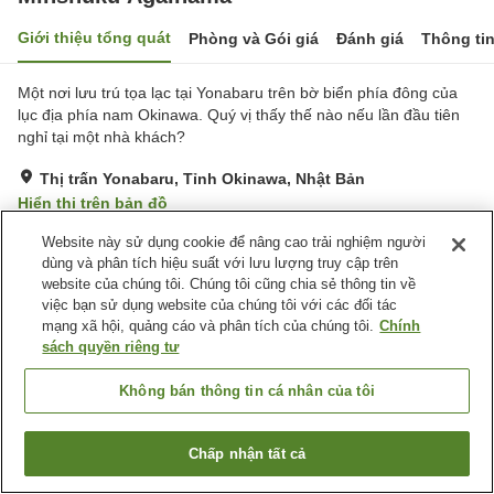
Giới thiệu tổng quát
Phòng và Gói giá
Đánh giá
Thông ti
Một nơi lưu trú tọa lạc tại Yonabaru trên bờ biển phía đông của
lục địa phía nam Okinawa. Quý vị thấy thế nào nếu lần đầu tiên
nghỉ tại một nhà khách?
Thị trấn Yonabaru, Tỉnh Okinawa, Nhật Bản
Hiển thị trên bản đồ
Rất tốt
Đánh giá:
8
lượt
3.9
Website này sử dụng cookie để nâng cao trải nghiệm người
dùng và phân tích hiệu suất với lưu lượng truy cập trên
website của chúng tôi. Chúng tôi cũng chia sẻ thông tin về
Tiện nghi chỗ nghỉ
việc bạn sử dụng website của chúng tôi với các đối tác
mạng xã hội, quảng cáo và phân tích của chúng tôi.
Chính
Bãi đỗ xe
Giặt ủi miễn phí
sách quyền riêng tư
Trang chủ
Nhật Bản
Tỉnh Okinawa
Thị trấn Yonabaru
Không bán thông tin cá nhân của tôi
Minshuku Agaihama
Chấp nhận tất cả
Tìm phòng trống