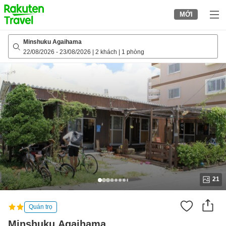
to
MỚI
top
page
Minshuku Agaihama
22/08/2026
-
23/08/2026
|
2 khách
|
1 phòng
21
Quán trọ
Minshuku Agaihama