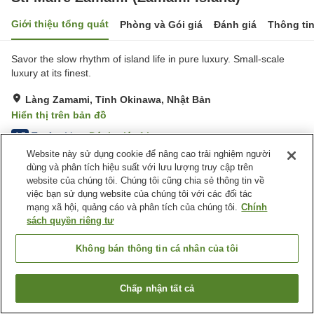
Giới thiệu tổng quát
Phòng và Gói giá
Đánh giá
Thông ti
Savor the slow rhythm of island life in pure luxury. Small-scale
luxury at its finest.
Làng Zamami, Tỉnh Okinawa, Nhật Bản
Hiển thị trên bản đồ
Tuyệt vời
Đánh giá:
4
lượt
4.5
Website này sử dụng cookie để nâng cao trải nghiệm người
dùng và phân tích hiệu suất với lưu lượng truy cập trên
Tiện nghi chỗ nghỉ
website của chúng tôi. Chúng tôi cũng chia sẻ thông tin về
việc bạn sử dụng website của chúng tôi với các đối tác
Dịch Vụ Đưa Đón
Giao Hàng Tận Nhà
mạng xã hội, quảng cáo và phân tích của chúng tôi.
Chính
Bể sục
Nhà hàng
sách quyền riêng tư
Trang chủ
Nhật Bản
Tỉnh Okinawa
Làng Zamami
Không bán thông tin cá nhân của tôi
St. Maire Zamami (Zamami Island)
Chấp nhận tất cả
Tìm phòng trống