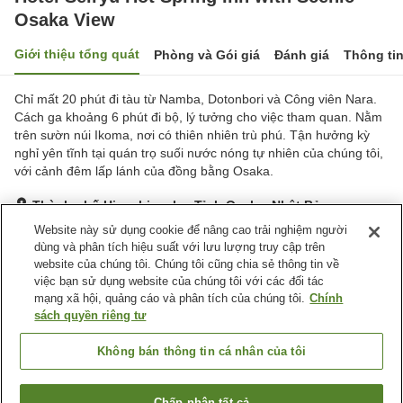
Osaka View
Giới thiệu tổng quát
Phòng và Gói giá
Đánh giá
Thông ti
Chỉ mất 20 phút đi tàu từ Namba, Dotonbori và Công viên Nara.
Cách ga khoảng 6 phút đi bộ, lý tưởng cho việc tham quan. Nằm
trên sườn núi Ikoma, nơi có thiên nhiên trù phú. Tận hưởng kỳ
nghỉ yên tĩnh tại quán trọ suối nước nóng tự nhiên của chúng tôi,
với cảnh đêm lấp lánh của đồng bằng Osaka.
Thành phố Higashiosaka, Tỉnh Osaka, Nhật Bản
Hiển thị trên bản đồ
Website này sử dụng cookie để nâng cao trải nghiệm người
dùng và phân tích hiệu suất với lưu lượng truy cập trên
Tốt
Đánh giá:
68
lượt
3.8
website của chúng tôi. Chúng tôi cũng chia sẻ thông tin về
việc bạn sử dụng website của chúng tôi với các đối tác
mạng xã hội, quảng cáo và phân tích của chúng tôi.
Chính
Tiện nghi chỗ nghỉ
sách quyền riêng tư
Wi-Fi
Suối nước nóng trong nhà
Nhà hàng
Lounge
Không bán thông tin cá nhân của tôi
Trang chủ
Nhật Bản
Tỉnh Osaka
Thành phố Higashiosaka
Chấp nhận tất cả