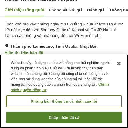
Giới thiệu tổng quát
Phòng và Gói giá
Đánh giá
Thông ti
Luôn khô ráo vào những ngày mưa vì tầng 2 của khách sạn được
kết nối trực tiếp với Sân bay Quốc tế Kansai và Ga JR Nankai.
Tất cả các phòng và nhà hàng đều có Wi-Fi miễn phí!
Thành phố Izumisano, Tỉnh Osaka, Nhật Bản
Hiển thị trên bản đồ
Tuyệt vời
Đánh giá:
510
lượt
4.6
Website này sử dụng cookie để nâng cao trải nghiệm người
dùng và phân tích hiệu suất với lưu lượng truy cập trên
website của chúng tôi. Chúng tôi cũng chia sẻ thông tin về
Tiện nghi chỗ nghỉ
việc bạn sử dụng website của chúng tôi với các đối tác
mạng xã hội, quảng cáo và phân tích của chúng tôi.
Chính
Bãi đỗ xe
Cách nhà ga 5 phút đi bộ
sách quyền riêng tư
Nhà hàng
Giặt ủi có phí
Không bán thông tin cá nhân của tôi
Trang chủ
Nhật Bản
Tỉnh Osaka
Thành phố Izumisano
Hotel Nikko Kansai Airport
Chấp nhận tất cả
Tìm phòng trống