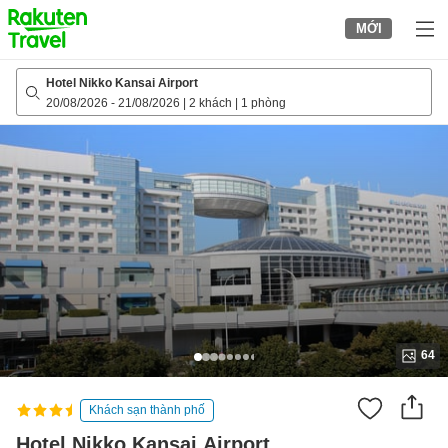
to
MỚI
top
page
Hotel Nikko Kansai Airport
20/08/2026
-
21/08/2026
|
2 khách
|
1 phòng
64
Khách sạn thành phố
Hotel Nikko Kansai Airport