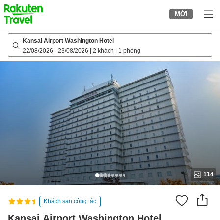
to
MỚI
top
page
Kansai Airport Washington Hotel
22/08/2026
-
23/08/2026
|
2 khách
|
1 phòng
114
Khách sạn công tác
Kansai Airport Washington Hotel