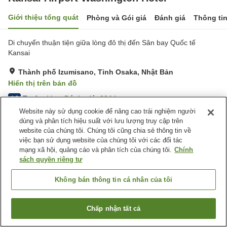
Giới thiệu tổng quát
Phòng và Gói giá
Đánh giá
Thông ti
Di chuyển thuận tiện giữa lòng đô thị đến Sân bay Quốc tế
Kansai
Thành phố Izumisano, Tỉnh Osaka, Nhật Bản
Hiển thị trên bản đồ
Tuyệt vời
Đánh giá:
804
lượt
4.3
Website này sử dụng cookie để nâng cao trải nghiệm người
dùng và phân tích hiệu suất với lưu lượng truy cập trên
Tiện nghi chỗ nghỉ
website của chúng tôi. Chúng tôi cũng chia sẻ thông tin về
việc bạn sử dụng website của chúng tôi với các đối tác
Bãi đỗ xe
Cách nhà ga 5 phút đi bộ
mạng xã hội, quảng cáo và phân tích của chúng tôi.
Chính
Spa / Salon
Nhà hàng
sách quyền riêng tư
Trang chủ
Nhật Bản
Tỉnh Osaka
Thành phố Izumisano
Không bán thông tin cá nhân của tôi
Kansai Airport Washington Hotel
Chấp nhận tất cả
Tìm phòng trống