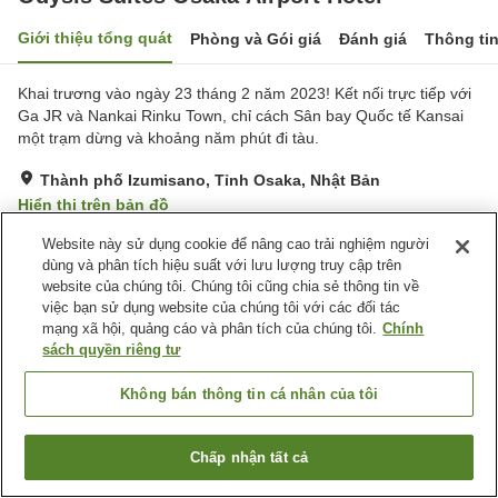
Giới thiệu tổng quát
Phòng và Gói giá
Đánh giá
Thông ti
Khai trương vào ngày 23 tháng 2 năm 2023! Kết nối trực tiếp với
Ga JR và Nankai Rinku Town, chỉ cách Sân bay Quốc tế Kansai
một trạm dừng và khoảng năm phút đi tàu.
Thành phố Izumisano, Tỉnh Osaka, Nhật Bản
Hiển thị trên bản đồ
Tuyệt vời
Đánh giá:
275
lượt
4.4
Website này sử dụng cookie để nâng cao trải nghiệm người
dùng và phân tích hiệu suất với lưu lượng truy cập trên
website của chúng tôi. Chúng tôi cũng chia sẻ thông tin về
Tiện nghi chỗ nghỉ
việc bạn sử dụng website của chúng tôi với các đối tác
mạng xã hội, quảng cáo và phân tích của chúng tôi.
Chính
Wi-Fi
Cách nhà ga 5 phút đi bộ
sách quyền riêng tư
Hoàn toàn không hút thuốc
Khu hút thuốc riêng
Không bán thông tin cá nhân của tôi
Trang chủ
Nhật Bản
Tỉnh Osaka
Thành phố Izumisano
Odysis Suites Osaka Airport Hotel
Chấp nhận tất cả
Tìm phòng trống