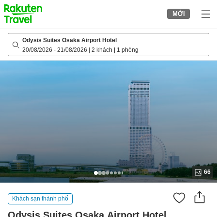
to
MỚI
top
page
Odysis Suites Osaka Airport Hotel
20/08/2026
-
21/08/2026
|
2 khách
|
1 phòng
66
Khách sạn thành phố
Odysis Suites Osaka Airport Hotel