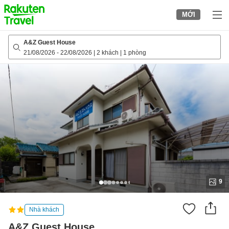
to
MỚI
top
page
A&Z Guest House
21/08/2026
-
22/08/2026
|
2 khách
|
1 phòng
9
Nhà khách
A&Z Guest House