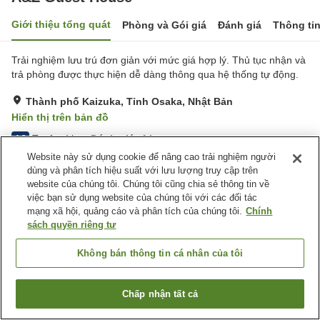
Giới thiệu tổng quát
Phòng và Gói giá
Đánh giá
Thông ti
Trải nghiệm lưu trú đơn giản với mức giá hợp lý. Thủ tục nhận và
trả phòng được thực hiện dễ dàng thông qua hệ thống tự động.
Thành phố Kaizuka, Tỉnh Osaka, Nhật Bản
Hiển thị trên bản đồ
Tuyệt vời
Đánh giá:
4
lượt
4.3
Website này sử dụng cookie để nâng cao trải nghiệm người
dùng và phân tích hiệu suất với lưu lượng truy cập trên
Trang chủ
Nhật Bản
Tỉnh Osaka
Thành phố Kaizuka
website của chúng tôi. Chúng tôi cũng chia sẻ thông tin về
A&Z Guest House
việc bạn sử dụng website của chúng tôi với các đối tác
mạng xã hội, quảng cáo và phân tích của chúng tôi.
Chính
sách quyền riêng tư
Không bán thông tin cá nhân của tôi
Chấp nhận tất cả
Tìm phòng trống