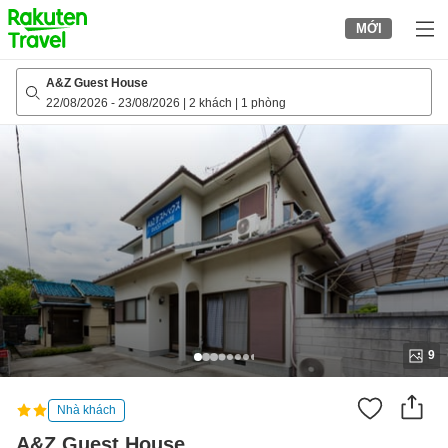
to
MỚI
top
page
A&Z Guest House
22/08/2026
-
23/08/2026
|
2 khách
|
1 phòng
9
Nhà khách
A&Z Guest House