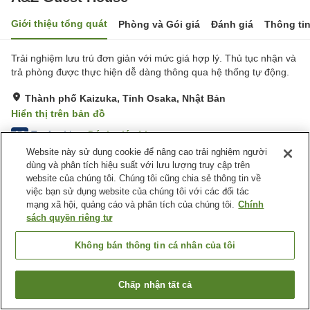
Giới thiệu tổng quát
Phòng và Gói giá
Đánh giá
Thông ti
Trải nghiệm lưu trú đơn giản với mức giá hợp lý. Thủ tục nhận và
trả phòng được thực hiện dễ dàng thông qua hệ thống tự động.
Thành phố Kaizuka, Tỉnh Osaka, Nhật Bản
Hiển thị trên bản đồ
Tuyệt vời
Đánh giá:
4
lượt
4.3
Website này sử dụng cookie để nâng cao trải nghiệm người
dùng và phân tích hiệu suất với lưu lượng truy cập trên
Trang chủ
Nhật Bản
Tỉnh Osaka
Thành phố Kaizuka
website của chúng tôi. Chúng tôi cũng chia sẻ thông tin về
A&Z Guest House
việc bạn sử dụng website của chúng tôi với các đối tác
mạng xã hội, quảng cáo và phân tích của chúng tôi.
Chính
sách quyền riêng tư
Không bán thông tin cá nhân của tôi
Chấp nhận tất cả
Tìm phòng trống