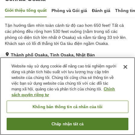
Giới thiệu tổng quát
Phòng và Gói giá
Đánh giá
Thông ti
Tận hưởng tầm nhìn toàn cảnh từ độ cao hơn 650 feet! Tất cả
các phòng đều rộng hơn 530 feet vuông (nằm trong số các
phòng có diện tích lớn nhất ở Osaka) và nằm từ tầng 33 trở lên.
Khách sạn có lối đi thẳng tới Ga tàu điện ngầm Osaka.
Thành phố Osaka, Tỉnh Osaka, Nhật Bản
Hiển thị trên bản đồ
Website này sử dụng cookie để nâng cao trải nghiệm người
Tuyệt vời
Đánh giá:
50
lượt
4.6
dùng và phân tích hiệu suất với lưu lượng truy cập trên
website của chúng tôi. Chúng tôi cũng chia sẻ thông tin về
việc bạn sử dụng website của chúng tôi với các đối tác
Tiện nghi chỗ nghỉ
mạng xã hội, quảng cáo và phân tích của chúng tôi.
Chính
sách quyền riêng tư
Bãi đỗ xe
Bể sục
Xông hơi
Spa / Salon
Không bán thông tin cá nhân của tôi
Trang chủ
Nhật Bản
Tỉnh Osaka
Thành phố Osaka
Chấp nhận tất cả
Conrad Osaka
Tìm phòng trống