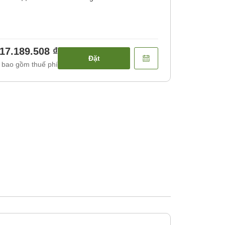
17.189.508 ₫
Đặt
 bao gồm thuế phí