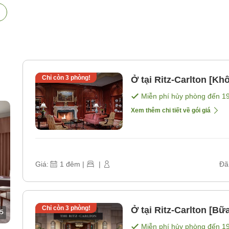
Chỉ còn
3
phòng!
Ở tại Ritz-Carlton [K
Miễn phí hủy phòng đến
1
Xem thêm chi tiết về gói giá
Giá:
1
đêm
|
|
Đã
Chỉ còn
3
phòng!
Ở tại Ritz-Carlton [Bữ
5
Miễn phí hủy phòng đến
1