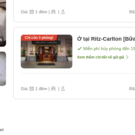
Giá:
1
đêm
|
|
Đã
Chỉ còn
3
phòng!
Ở tại Ritz-Carlton [Bữ
5
Miễn phí hủy phòng đến
1
Xem thêm chi tiết về gói giá
Giá:
1
đêm
|
|
Đã
et