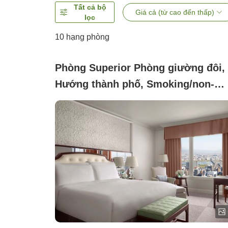
Tất cả bộ
Giá cả (từ cao đến thấp)
lọc
10
hạng phòng
Phòng Superior Phòng giường đôi,
Hướng thành phố, Smoking/non-
smoking not specified ([Tầng
thường])