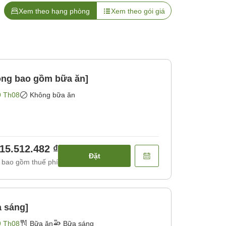
Xem theo hạng phòng
Xem theo gói giá
hông bao gồm bữa ăn]
9 Th08
Không bữa ăn
15.512.482 ₫
Đặt
 bao gồm thuế phí
a sáng]
9 Th08
Bữa ăn
Bữa sáng