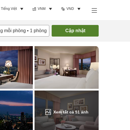
Tiếng Việt
VNM
VND
Tìm phòng trống
ng mỗi phòng
•
1
phòng
Cập nhật
Xem tất cả
51
ảnh