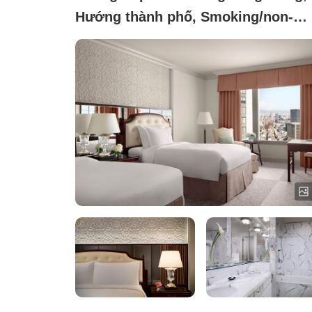
Hướng thành phố, Smoking/non-
smoking not specified ([Tầng
thường])