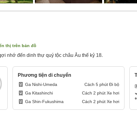
ển thị trên bản đồ
gợi nhớ đến dinh thự quý tộc châu Âu thế kỷ 18.
Phương tiện di chuyển
T
Ga Nishi-Umeda
Cách
5
phút
Đi bộ
Ga Kitashinchi
Cách
2
phút
Xe hơi
Ga Shin-Fukushima
Cách
2
phút
Xe hơi