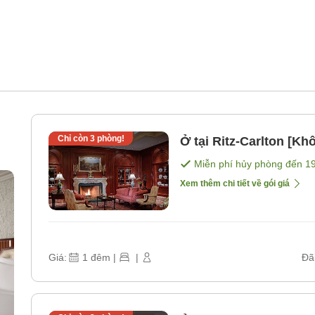
Chỉ còn
3
phòng!
Ở tại Ritz-Carlton [K
Miễn phí hủy phòng đến
1
Xem thêm chi tiết về gói giá
Giá:
1
đêm
|
|
Đã