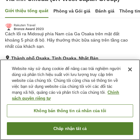
Giới thiệu tổng quát
Phòng và Gói giá
Đánh giá
Thông ti
Cách lối ra Midosuji phía Nam của Ga Osaka trên mặt đất
khoảng 5 phút đi bộ. Hãy thưởng thức bữa sáng trên tầng cao
nhất của khách sạn.
Thành phố Osaka, Tỉnh Osaka, Nhật Bản
Hiển thị trên bản đồ
Website này sử dụng cookie để nâng cao trải nghiệm người
Rất tốt
Đánh giá:
838
lượt
4.2
dùng và phân tích hiệu suất với lưu lượng truy cập trên
website của chúng tôi. Chúng tôi cũng chia sẻ thông tin về
việc bạn sử dụng website của chúng tôi với các đối tác
Tiện nghi chỗ nghỉ
mạng xã hội, quảng cáo và phân tích của chúng tôi.
Chính
sách quyền riêng tư
Spa / Salon
Máy bán hàng tự động
Cửa hàng tiện ích
Giặt ủi có phí
Không bán thông tin cá nhân của tôi
Trang chủ
Nhật Bản
Tỉnh Osaka
Thành phố Osaka
Chấp nhận tất cả
Tìm phòng trống
Via Inn Umeda (JR-West Japan Group)