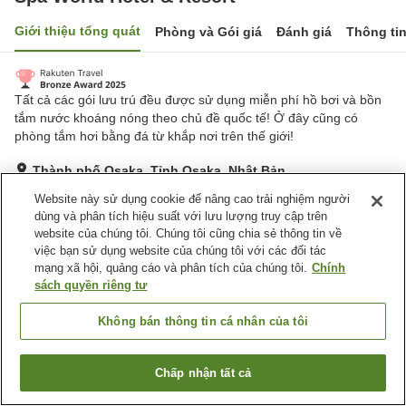
Giới thiệu tổng quát
Phòng và Gói giá
Đánh giá
Thông ti
Tất cả các gói lưu trú đều được sử dụng miễn phí hồ bơi và bồn
tắm nước khoáng nóng theo chủ đề quốc tế! Ở đây cũng có
phòng tắm hơi bằng đá từ khắp nơi trên thế giới!
Thành phố Osaka, Tỉnh Osaka, Nhật Bản
Hiển thị trên bản đồ
Website này sử dụng cookie để nâng cao trải nghiệm người
dùng và phân tích hiệu suất với lưu lượng truy cập trên
Tuyệt vời
Đánh giá:
821
lượt
4.3
website của chúng tôi. Chúng tôi cũng chia sẻ thông tin về
việc bạn sử dụng website của chúng tôi với các đối tác
mạng xã hội, quảng cáo và phân tích của chúng tôi.
Chính
Tiện nghi chỗ nghỉ
sách quyền riêng tư
Bãi đỗ xe
Bể sục
Phòng xông đá nóng
Xông hơi
Không bán thông tin cá nhân của tôi
Trang chủ
Nhật Bản
Tỉnh Osaka
Thành phố Osaka
Chấp nhận tất cả
Tìm phòng trống
Spa World Hotel & Resort