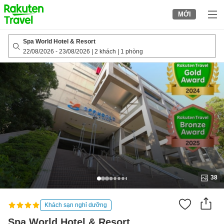
to
MỚI
top
page
Spa World Hotel & Resort
22/08/2026
-
23/08/2026
|
2 khách
|
1 phòng
38
Khách sạn nghỉ dưỡng
Spa World Hotel & Resort