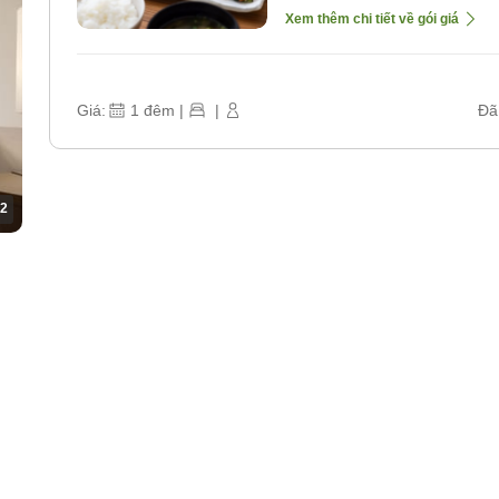
Xem thêm chi tiết về gói giá
Giá:
1
đêm
|
|
Đã
2