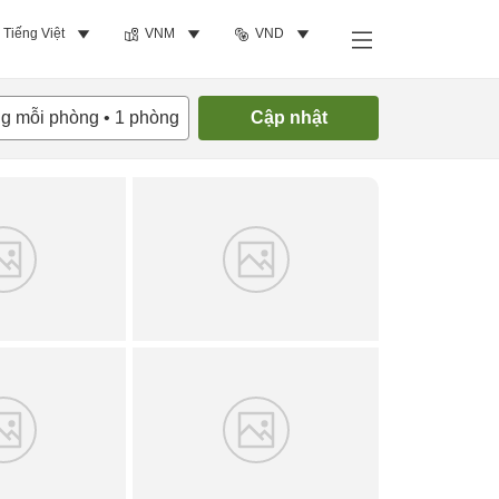
Tiếng Việt
VNM
VND
Tìm phòng trống
ng mỗi phòng
•
1
phòng
Cập nhật