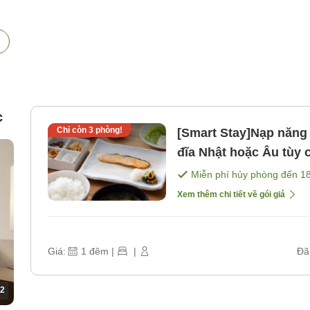
c
Chỉ còn
3
phòng!
[Smart Stay]Nạp năng
đĩa Nhật hoặc Âu tùy
Miễn phí hủy phòng đến
1
Xem thêm chi tiết về gói giá
Giá:
1
đêm
|
|
Đã
2