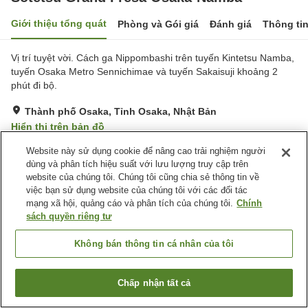
Giới thiệu tổng quát
Phòng và Gói giá
Đánh giá
Thông ti
Vị trí tuyệt vời. Cách ga Nippombashi trên tuyến Kintetsu Namba,
tuyến Osaka Metro Sennichimae và tuyến Sakaisuji khoảng 2
phút đi bộ.
Thành phố Osaka, Tỉnh Osaka, Nhật Bản
Hiển thị trên bản đồ
Rất tốt
Đánh giá:
280
lượt
4
Website này sử dụng cookie để nâng cao trải nghiệm người
dùng và phân tích hiệu suất với lưu lượng truy cập trên
website của chúng tôi. Chúng tôi cũng chia sẻ thông tin về
Tiện nghi chỗ nghỉ
việc bạn sử dụng website của chúng tôi với các đối tác
mạng xã hội, quảng cáo và phân tích của chúng tôi.
Chính
Spa / Salon
Nhà hàng
sách quyền riêng tư
Máy bán hàng tự động
Giặt ủi có phí
Không bán thông tin cá nhân của tôi
Trang chủ
Nhật Bản
Tỉnh Osaka
Thành phố Osaka
Sotetsu Grand Fresa Osaka-Namba
Chấp nhận tất cả
Tìm phòng trống