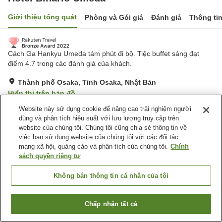
Giới thiệu tổng quát
Phòng và Gói giá
Đánh giá
Thông ti
Cách Ga Hankyu Umeda tám phút đi bộ. Tiệc buffet sáng đạt
điểm 4.7 trong các đánh giá của khách.
Thành phố Osaka, Tỉnh Osaka, Nhật Bản
Hiển thị trên bản đồ
Rất tốt
Đánh giá:
436
lượt
4.2
Website này sử dụng cookie để nâng cao trải nghiệm người
dùng và phân tích hiệu suất với lưu lượng truy cập trên
website của chúng tôi. Chúng tôi cũng chia sẻ thông tin về
Tiện nghi chỗ nghỉ
việc bạn sử dụng website của chúng tôi với các đối tác
mạng xã hội, quảng cáo và phân tích của chúng tôi.
Chính
Wi-Fi
Cách nhà ga 5 phút đi bộ
sách quyền riêng tư
Spa / Salon
Máy bán hàng tự động
Không bán thông tin cá nhân của tôi
Trang chủ
Nhật Bản
Tỉnh Osaka
Thành phố Osaka
Hotel Binario Umeda
Chấp nhận tất cả
Tìm phòng trống