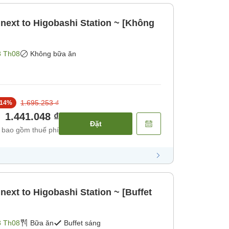
 next to Higobashi Station ~ [Không
8 Th08
Không bữa ăn
1.695.253 ₫
14
%
1.441.048 ₫
Đặt
 bao gồm thuế phí
next to Higobashi Station ~ [Buffet
8 Th08
Bữa ăn
Buffet sáng