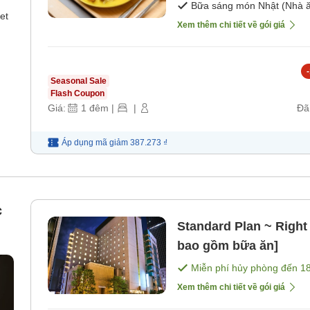
Bữa sáng món Nhật (Nhà ă
et
Xem thêm chi tiết về gói giá
-
Seasonal Sale
Flash Coupon
Giá:
1
đêm
|
|
Đã
Áp dụng mã
giảm
387.273 ₫
c
Standard Plan ~ Right
bao gồm bữa ăn]
Miễn phí hủy phòng đến
1
Xem thêm chi tiết về gói giá