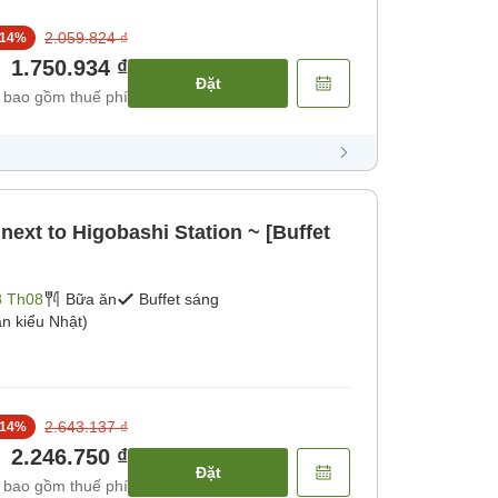
2.059.824 ₫
14
%
1.750.934 ₫
Đặt
 bao gồm thuế phí
next to Higobashi Station ~ [Buffet
8 Th08
Bữa ăn
Buffet sáng
n kiểu Nhật)
2.643.137 ₫
14
%
2.246.750 ₫
Đặt
 bao gồm thuế phí