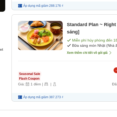
Áp dụng mã
giảm
288.176 ₫
Standard Plan ~ Right 
sáng]
Miễn phí hủy phòng đến
1
Bữa sáng món Nhật (Nhà ă
et
Xem thêm chi tiết về gói giá
-
Seasonal Sale
Flash Coupon
Giá:
1
đêm
|
|
Đã
Áp dụng mã
giảm
387.273 ₫