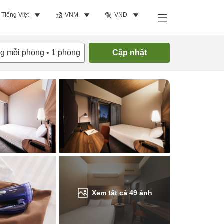
Tiếng Việt
VNM
VND
Tìm phòng trống
ng mỗi phòng
•
1
phòng
Cập nhật
Xem tất cả
49
ảnh