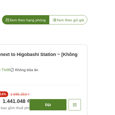
Xem theo hạng phòng
Xem theo gói giá
 next to Higobashi Station ~ [Không
8 Th08
Không bữa ăn
1.695.253 ₫
14
%
1.441.048 ₫
Đặt
 bao gồm thuế phí