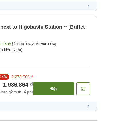
next to Higobashi Station ~ [Buffet
8 Th08
Bữa ăn
Buffet sáng
n kiểu Nhật)
2.278.566 ₫
14
%
1.936.864 ₫
Đặt
 bao gồm thuế phí