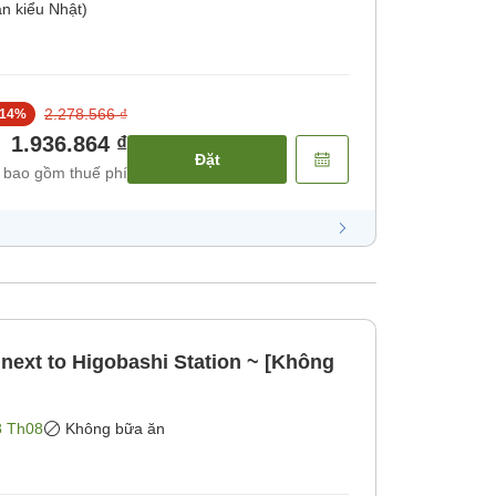
n kiểu Nhật)
2.278.566 ₫
14
%
1.936.864 ₫
Đặt
 bao gồm thuế phí
 next to Higobashi Station ~ [Không
8 Th08
Không bữa ăn