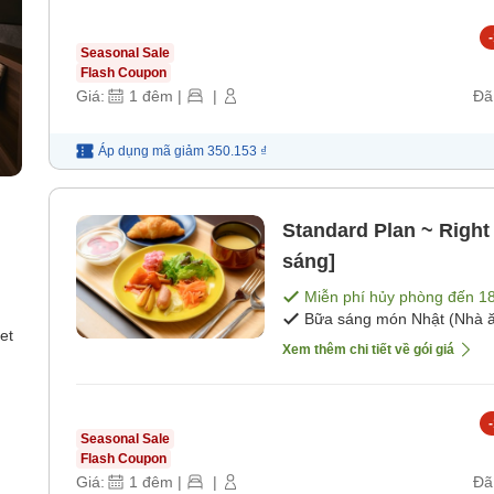
-
Seasonal Sale
Flash Coupon
Giá:
1
đêm
|
|
Đã
Áp dụng mã
giảm
350.153 ₫
Standard Plan ~ Right 
sáng]
Miễn phí hủy phòng đến
1
Bữa sáng món Nhật (Nhà ă
et
Xem thêm chi tiết về gói giá
-
Seasonal Sale
Flash Coupon
Giá:
1
đêm
|
|
Đã