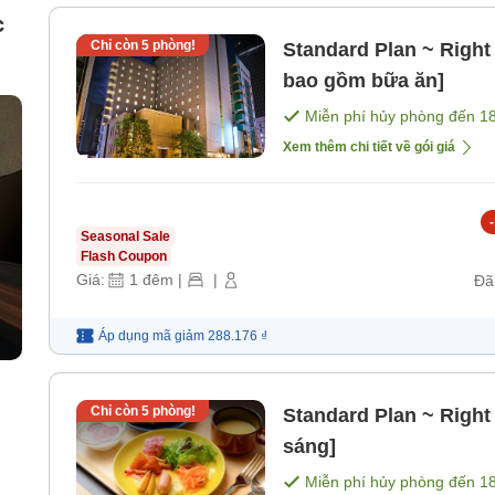
c
Chỉ còn
5
phòng!
Standard Plan ~ Right
bao gồm bữa ăn]
Miễn phí hủy phòng đến
1
Xem thêm chi tiết về gói giá
-
Seasonal Sale
Flash Coupon
Giá:
1
đêm
|
|
Đã
Áp dụng mã
giảm
288.176 ₫
Chỉ còn
5
phòng!
Standard Plan ~ Right 
sáng]
Miễn phí hủy phòng đến
1