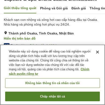
Giới thiệu tổng quát
Phòng và Gói giá
Đánh giá
Thông ti
Khách sạn con nhộng và xông hơi cao cấp hàng đầu tại Osaka.
Nhà hàng và phòng xông hơi phục vụ 24/24.
Thành phố Osaka, Tỉnh Osaka, Nhật Bản
Hiển thị trên bản đồ
Tuyệt vời
Đánh giá:
1,138
lượt
4.3
Website này sử dụng cookie để nâng cao trải nghiệm người
dùng và phân tích hiệu suất với lưu lượng truy cập trên
Tiện nghi chỗ nghỉ
website của chúng tôi. Chúng tôi cũng chia sẻ thông tin về
việc bạn sử dụng website của chúng tôi với các đối tác
Bể sục
Xông hơi
mạng xã hội, quảng cáo và phân tích của chúng tôi.
Chính
Nhà hàng
Máy bán hàng tự động
sách quyền riêng tư
Trang chủ
Nhật Bản
Tỉnh Osaka
Thành phố Osaka
Không bán thông tin cá nhân của tôi
Capsule & Spa Grand Sauna Shinsaibashi
Chấp nhận tất cả
Tìm phòng trống