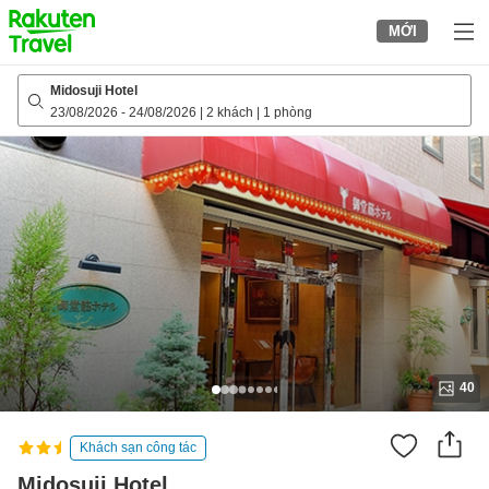
to
MỚI
top
page
Midosuji Hotel
23/08/2026
-
24/08/2026
|
2 khách
|
1 phòng
40
Khách sạn công tác
Midosuji Hotel