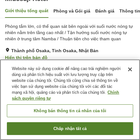
Giới thiệu tổng quát
Phòng và Gói giá
Đánh giá
Thông ti
Phòng tắm lớn, có thể quan sát bên ngoài với suối nước nóng tự
nhiên nằm trên tầng cao nhất / Tận hưởng suối nước nóng tự
nhiên ở trung tâm Namba / Thuận tiện cho việc tham quan
Thành phố Osaka, Tỉnh Osaka, Nhật Bản
Hiển thị trên bản đồ
Rất tốt
Đánh giá:
174
lượt
4.1
Website này sử dụng cookie để nâng cao trải nghiệm người
dùng và phân tích hiệu suất với lưu lượng truy cập trên
website của chúng tôi. Chúng tôi cũng chia sẻ thông tin về
Tiện nghi chỗ nghỉ
việc bạn sử dụng website của chúng tôi với các đối tác
mạng xã hội, quảng cáo và phân tích của chúng tôi.
Chính
Giao Hàng Tận Nhà
Máy bán hàng tự động
sách quyền riêng tư
Nhà Tắm Công Cộng
Nhà Tắm Công Cộng (Có
nước nóng)
Không bán thông tin cá nhân của tôi
Trang chủ
Nhật Bản
Tỉnh Osaka
Thành phố Osaka
Chấp nhận tất cả
Midosuji Hotel
Tìm phòng trống