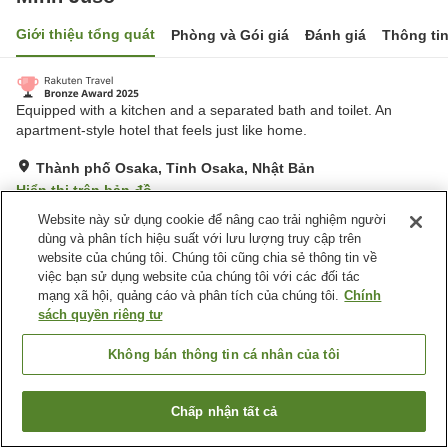
Giới thiệu tổng quát
Phòng và Gói giá
Đánh giá
Thông ti
Equipped with a kitchen and a separated bath and toilet. An
apartment-style hotel that feels just like home.
Thành phố Osaka, Tỉnh Osaka, Nhật Bản
Hiển thị trên bản đồ
Website này sử dụng cookie để nâng cao trải nghiệm người
Rất tốt
Đánh giá:
256
lượt
4.2
dùng và phân tích hiệu suất với lưu lượng truy cập trên
website của chúng tôi. Chúng tôi cũng chia sẻ thông tin về
Tiện nghi chỗ nghỉ
việc bạn sử dụng website của chúng tôi với các đối tác
mạng xã hội, quảng cáo và phân tích của chúng tôi.
Chính
Cửa hàng tiện ích
sách quyền riêng tư
Không bán thông tin cá nhân của tôi
Trang chủ
Nhật Bản
Tỉnh Osaka
Thành phố Osaka
Minn Juso
Chấp nhận tất cả
Tìm phòng trống