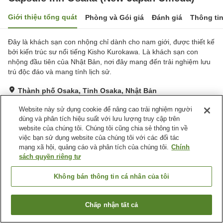
Giới thiệu tổng quát
Phòng và Gói giá
Đánh giá
Thông ti
Đây là khách sạn con nhộng chỉ dành cho nam giới, được thiết kế
bởi kiến ​​trúc sư nổi tiếng Kisho Kurokawa. Là khách sạn con
nhộng đầu tiên của Nhật Bản, nơi đây mang đến trải nghiệm lưu
trú độc đáo và mang tính lịch sử.
Thành phố Osaka, Tỉnh Osaka, Nhật Bản
Hiển thị trên bản đồ
Website này sử dụng cookie để nâng cao trải nghiệm người
Rất tốt
Đánh giá:
432
lượt
4.1
dùng và phân tích hiệu suất với lưu lượng truy cập trên
website của chúng tôi. Chúng tôi cũng chia sẻ thông tin về
việc bạn sử dụng website của chúng tôi với các đối tác
Tiện nghi chỗ nghỉ
mạng xã hội, quảng cáo và phân tích của chúng tôi.
Chính
sách quyền riêng tư
Bể sục
Xông hơi
Spa / Salon
Hồ bơi
Không bán thông tin cá nhân của tôi
Trang chủ
Nhật Bản
Tỉnh Osaka
Thành phố Osaka
Chấp nhận tất cả
Capsule Inn Osaka (New Japan Umeda)
Tìm phòng trống