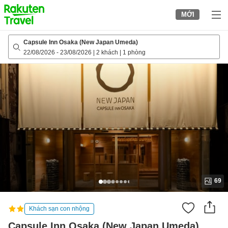
to
MỚI
top
page
Capsule Inn Osaka (New Japan Umeda)
22/08/2026
-
23/08/2026
|
2 khách
|
1 phòng
69
Khách sạn con nhộng
Capsule Inn Osaka (New Japan Umeda)