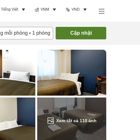
Tiếng Việt
VNM
VND
Tìm phòng trống
ng mỗi phòng
•
1
phòng
Cập nhật
Xem tất cả
110
ảnh