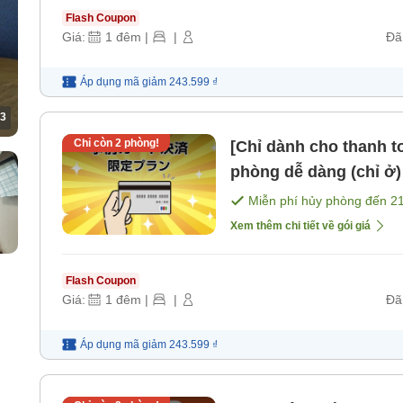
Flash Coupon
Giá:
1
đêm
|
|
Đã
Áp dụng mã
giảm
243.599 ₫
3
Chỉ còn
2
phòng!
[Chỉ dành cho thanh t
phòng dễ dàng (chỉ ở) Cách cửa Bắc ga Kyobashi JR vòng
tròn khoảng 4 phút đ
Miễn phí hủy phòng đến
2
Xem thêm chi tiết về gói giá
Flash Coupon
Giá:
1
đêm
|
|
Đã
Áp dụng mã
giảm
243.599 ₫