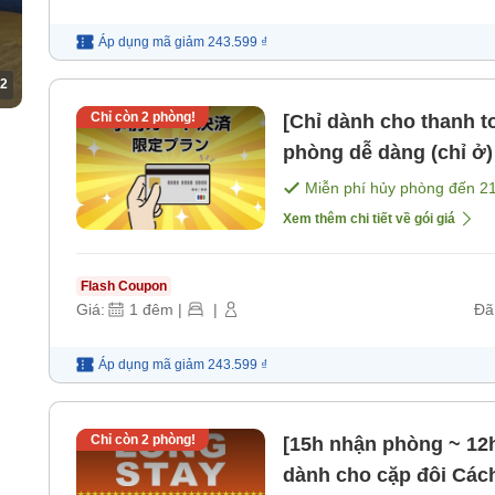
Áp dụng mã
giảm
243.599 ₫
2
Chỉ còn
2
phòng!
[Chỉ dành cho thanh t
phòng dễ dàng (chỉ ở) Cách cửa Bắc ga Kyobashi JR vòng
tròn khoảng 4 phút đ
Miễn phí hủy phòng đến
2
Xem thêm chi tiết về gói giá
Flash Coupon
Giá:
1
đêm
|
|
Đã
Áp dụng mã
giảm
243.599 ₫
Chỉ còn
2
phòng!
[15h nhận phòng ~ 12h 
dành cho cặp đôi Cách