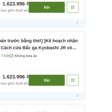
1.623.996 ₫
Đặt
 bao gồm thuế phí
oán trước bằng thẻ!] ]Kế hoạch nhận
i bộ [Không bao gồm bữa ăn]
1 Th08
Không bữa ăn
1.623.996 ₫
Đặt
 bao gồm thuế phí