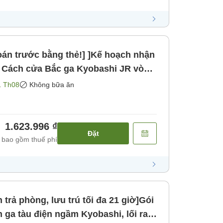
oán trước bằng thẻ!] ]Kế hoạch nhận
i bộ [Không bao gồm bữa ăn]
1 Th08
Không bữa ăn
1.623.996 ₫
Đặt
 bao gồm thuế phí
trả phòng, lưu trú tối đa 21 giờ]Gói
 ga tàu điện ngầm Kyobashi, lối ra