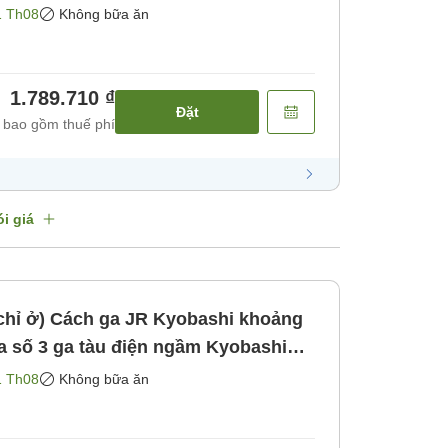
i bộ [Không bao gồm bữa ăn]
1 Th08
Không bữa ăn
1.789.710 ₫
Đặt
 bao gồm thuế phí
i giá
bashi khoảng
[Không bao gồm bữa ăn]
1 Th08
Không bữa ăn