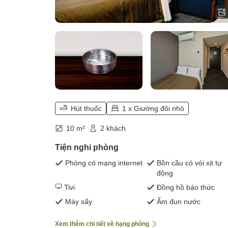
Hút thuốc
1 x Giường đôi nhỏ
10 m²
2 khách
Tiện nghi phòng
Phòng có mạng internet
Bồn cầu có vòi xịt tự
động
Tivi
Đồng hồ báo thức
Máy sấy
Ấm đun nước
Xem thêm chi tiết về hạng phòng