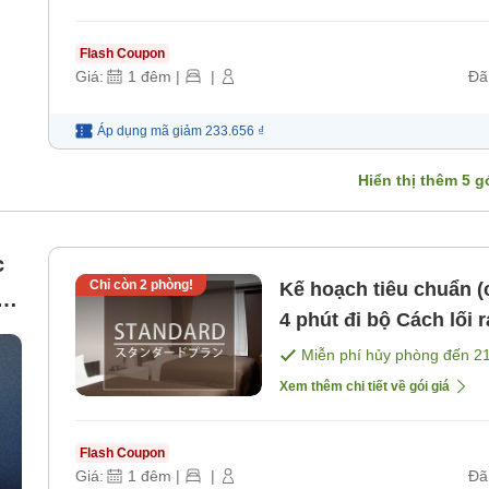
Flash Coupon
Giá:
1
đêm
|
|
Đã
Áp dụng mã
giảm
233.656 ₫
Hiển thị thêm
5
gó
c
Chỉ còn
2
phòng!
Kế hoạch tiêu chuẩn (chỉ ở) Cách ga JR Kyo
4 phút đi bộ Cách lối ra số 3 ga tàu điện ngầm Kyobashi
khoảng 2 phút đi bộ 
Miễn phí hủy phòng đến
2
Xem thêm chi tiết về gói giá
Flash Coupon
Giá:
1
đêm
|
|
Đã