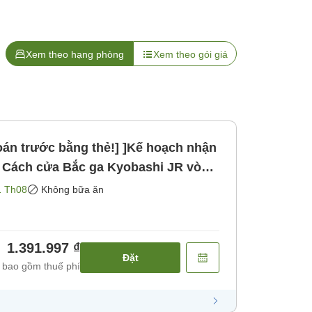
Xem theo hạng phòng
Xem theo gói giá
oán trước bằng thẻ!] ]Kế hoạch nhận
i bộ [Không bao gồm bữa ăn]
1 Th08
Không bữa ăn
1.391.997 ₫
Đặt
 bao gồm thuế phí