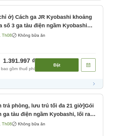
bashi khoảng
[Không bao gồm bữa ăn]
1 Th08
Không bữa ăn
1.391.997 ₫
Đặt
 bao gồm thuế phí
trả phòng, lưu trú tối đa 21 giờ]Gói
 ga tàu điện ngầm Kyobashi, lối ra
i bộ [Không bao gồm bữa ăn]
1 Th08
Không bữa ăn