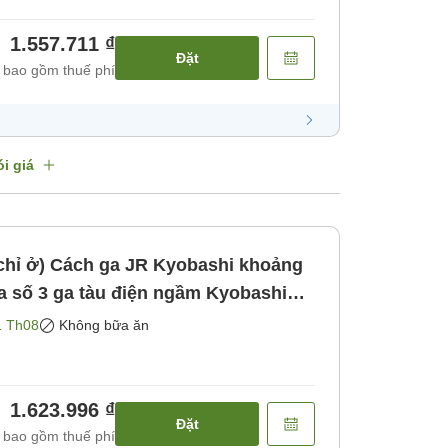
1.557.711 ₫
Đặt
 bao gồm thuế phí
i giá
bashi khoảng
[Không bao gồm bữa ăn]
1 Th08
Không bữa ăn
1.623.996 ₫
Đặt
 bao gồm thuế phí