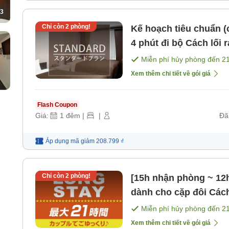
3
Chỉ còn
2
phòng!
Kế hoạch tiêu chuẩn (chỉ ở) Cách ga JR Kyo
4 phút đi bộ Cách lối ra số 3 ga tàu điện ngầm Kyobashi
khoảng 2 phút đi bộ 
Miễn phí hủy phòng đến
2
Xem thêm chi tiết về gói giá
Flash Coupon
Giá:
1
đêm
|
|
Đã
Áp dụng mã
giảm
208.799 ₫
Chỉ còn
2
phòng!
[15h nhận phòng ~ 12h 
dành cho cặp đôi Cách
số 3, khoảng 2 phút đ
Miễn phí hủy phòng đến
2
Xem thêm chi tiết về gói giá