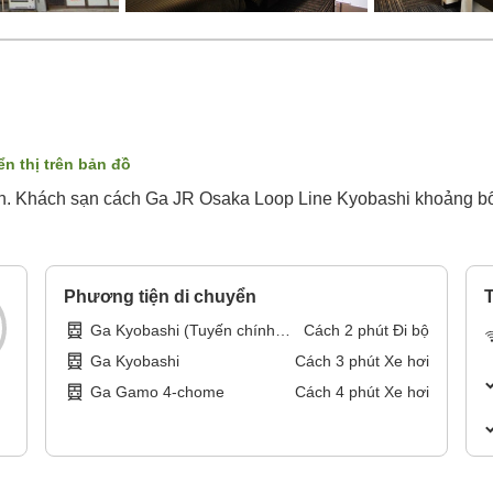
ển thị trên bản đồ
n. Khách sạn cách Ga JR Osaka Loop Line Kyobashi khoảng bố
Phương tiện di chuyển
T
Ga Kyobashi (Tuyến chính
Cách
2
phút
Đi bộ
Keihan)
Ga Kyobashi
Cách
3
phút
Xe hơi
Ga Gamo 4-chome
Cách
4
phút
Xe hơi