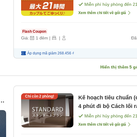
số 3, khoảng 2 phút đ
Miễn phí hủy phòng đến
2
Xem thêm chi tiết về gói giá
Flash Coupon
Giá:
1
đêm
|
|
Đã
Áp dụng mã
giảm
268.456 ₫
Hiển thị thêm
5
gó
Chỉ còn
2
phòng!
Kế hoạch tiêu chuẩn (chỉ ở) Cách ga JR Kyo
4 phút đi bộ Cách lối ra số 3 ga tàu điện ngầm Kyobashi
khoảng 2 phút đi bộ 
Miễn phí hủy phòng đến
2
Xem thêm chi tiết về gói giá