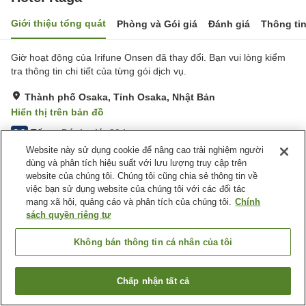
Giới thiệu tổng quát
Phòng và Gói giá
Đánh giá
Thông ti
Giờ hoạt động của Irifune Onsen đã thay đổi. Bạn vui lòng kiểm
tra thông tin chi tiết của từng gói dịch vụ.
Thành phố Osaka, Tỉnh Osaka, Nhật Bản
Hiển thị trên bản đồ
Tốt
Đánh giá:
80
lượt
3.6
Website này sử dụng cookie để nâng cao trải nghiệm người
dùng và phân tích hiệu suất với lưu lượng truy cập trên
Tiện nghi chỗ nghỉ
website của chúng tôi. Chúng tôi cũng chia sẻ thông tin về
việc bạn sử dụng website của chúng tôi với các đối tác
Máy bán hàng tự động
Nhà Tắm Công Cộng
mạng xã hội, quảng cáo và phân tích của chúng tôi.
Chính
Giặt ủi có phí
sách quyền riêng tư
Trang chủ
Nhật Bản
Tỉnh Osaka
Thành phố Osaka
Không bán thông tin cá nhân của tôi
Hotel Kaga
Chấp nhận tất cả
Tìm phòng trống