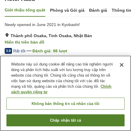
Giới thiệu tổng quát
Phòng và Gói giá
Đánh giá
Thông ti
Newly opened in June 2021 in Kyobashi!
Thành phố Osaka, Tỉnh Osaka, Nhật Bản
Hiển thị trên bản đồ
Rất tốt
Đánh giá:
98
lượt
3.9
Website này sử dụng cookie để nâng cao trải nghiệm người
Trang chủ
Nhật Bản
Tỉnh Osaka
Thành phố Osaka
dùng và phân tích hiệu suất với lưu lượng truy cập trên
Hotel Hasu
website của chúng tôi. Chúng tôi cũng chia sẻ thông tin về
việc bạn sử dụng website của chúng tôi với các đối tác
mạng xã hội, quảng cáo và phân tích của chúng tôi.
Chính
sách quyền riêng tư
Không bán thông tin cá nhân của tôi
Chấp nhận tất cả
Tìm phòng trống