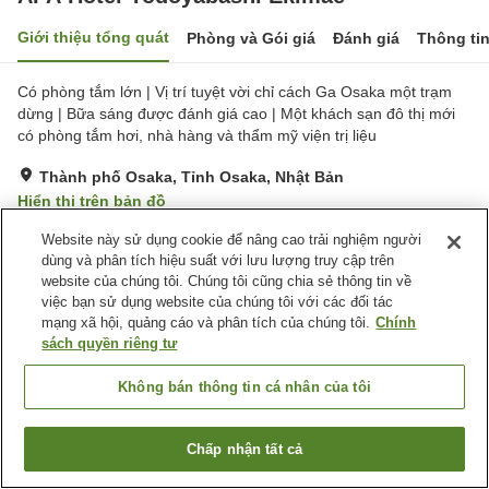
Giới thiệu tổng quát
Phòng và Gói giá
Đánh giá
Thông ti
Có phòng tắm lớn | Vị trí tuyệt vời chỉ cách Ga Osaka một trạm
dừng | Bữa sáng được đánh giá cao | Một khách sạn đô thị mới
có phòng tắm hơi, nhà hàng và thẩm mỹ viện trị liệu
Thành phố Osaka, Tỉnh Osaka, Nhật Bản
Hiển thị trên bản đồ
Rất tốt
Đánh giá:
505
lượt
4
Website này sử dụng cookie để nâng cao trải nghiệm người
dùng và phân tích hiệu suất với lưu lượng truy cập trên
website của chúng tôi. Chúng tôi cũng chia sẻ thông tin về
Tiện nghi chỗ nghỉ
việc bạn sử dụng website của chúng tôi với các đối tác
mạng xã hội, quảng cáo và phân tích của chúng tôi.
Chính
Wi-Fi
Cách nhà ga 5 phút đi bộ
sách quyền riêng tư
Xông hơi
Spa / Salon
Không bán thông tin cá nhân của tôi
Trang chủ
Nhật Bản
Tỉnh Osaka
Thành phố Osaka
APA Hotel Yodoyabashi Ekimae
Chấp nhận tất cả
Tìm phòng trống