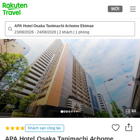
to
MỚI
top
page
APA Hotel Osaka Tanimachi 4chome Ekimae
23/08/2026
-
24/08/2026
|
2 khách
|
1 phòng
84
Khách sạn công tác
APA Hotel Osaka Tanimachi 4chome