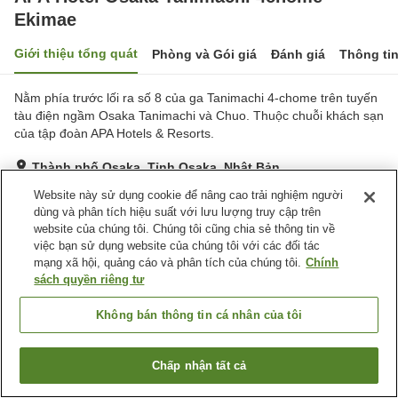
Ekimae
Giới thiệu tổng quát
Phòng và Gói giá
Đánh giá
Thông ti
Nằm phía trước lối ra số 8 của ga Tanimachi 4-chome trên tuyến
tàu điện ngầm Osaka Tanimachi và Chuo. Thuộc chuỗi khách sạn
của tập đoàn APA Hotels & Resorts.
Thành phố Osaka, Tỉnh Osaka, Nhật Bản
Hiển thị trên bản đồ
Website này sử dụng cookie để nâng cao trải nghiệm người
dùng và phân tích hiệu suất với lưu lượng truy cập trên
Rất tốt
Đánh giá:
315
lượt
4.2
website của chúng tôi. Chúng tôi cũng chia sẻ thông tin về
việc bạn sử dụng website của chúng tôi với các đối tác
mạng xã hội, quảng cáo và phân tích của chúng tôi.
Chính
Tiện nghi chỗ nghỉ
sách quyền riêng tư
Bãi đỗ xe
Xông hơi
Spa / Salon
Nhà hàng
Không bán thông tin cá nhân của tôi
Trang chủ
Nhật Bản
Tỉnh Osaka
Thành phố Osaka
Chấp nhận tất cả
Tìm phòng trống
APA Hotel Osaka Tanimachi 4chome Ekimae