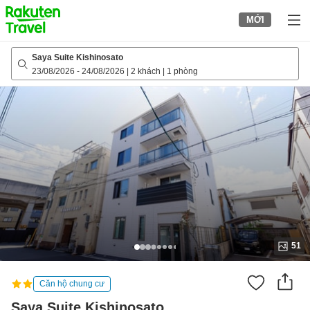
to
MỚI
top
page
Saya Suite Kishinosato
23/08/2026
-
24/08/2026
|
2 khách
|
1 phòng
51
Căn hộ chung cư
Saya Suite Kishinosato