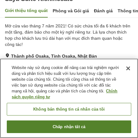
Giới thiệu tổng quát
Phòng và Gói giá
Đánh giá
Thông ti
Mở cửa vào tháng 7 năm 2021! Có sức chứa tối đa 6 khách trên
một tầng, đảm bảo cho một kỳ nghỉ riêng tư. Là lựa chọn thích
hợp cho khách lưu trú dài hạn với mục đích tham quan hoặc
công tác!
Thành phố Osaka, Tỉnh Osaka, Nhật Bản
Hiển thị trên bản đồ
Website này sử dụng cookie để nâng cao trải nghiệm người
Xuất sắc
Đánh giá:
12
lượt
4.7
dùng và phân tích hiệu suất với lưu lượng truy cập trên
website của chúng tôi. Chúng tôi cũng chia sẻ thông tin về
việc bạn sử dụng website của chúng tôi với các đối tác
Trang chủ
Nhật Bản
Tỉnh Osaka
Thành phố Osaka
mạng xã hội, quảng cáo và phân tích của chúng tôi.
Chính
Saya Suite Kishinosato
sách quyền riêng tư
Không bán thông tin cá nhân của tôi
Chấp nhận tất cả
Tìm phòng trống