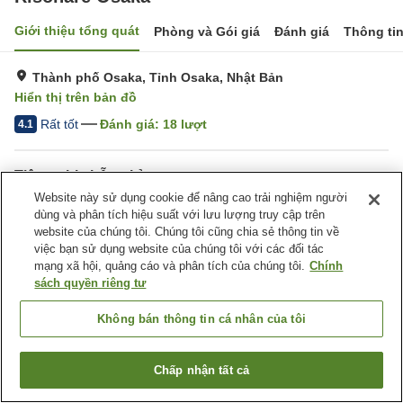
Giới thiệu tổng quát
Phòng và Gói giá
Đánh giá
Thông ti
Thành phố Osaka, Tỉnh Osaka, Nhật Bản
Hiển thị trên bản đồ
Rất tốt
Đánh giá:
18
lượt
4.1
Tiện nghi chỗ nghỉ
Website này sử dụng cookie để nâng cao trải nghiệm người
Dịch Vụ Đưa Đón
Dịch Vụ Gọi Đánh Thức
dùng và phân tích hiệu suất với lưu lượng truy cập trên
website của chúng tôi. Chúng tôi cũng chia sẻ thông tin về
việc bạn sử dụng website của chúng tôi với các đối tác
Trang chủ
Nhật Bản
Tỉnh Osaka
Thành phố Osaka
mạng xã hội, quảng cáo và phân tích của chúng tôi.
Chính
Risonare Osaka
sách quyền riêng tư
Không bán thông tin cá nhân của tôi
Chấp nhận tất cả
Tìm phòng trống