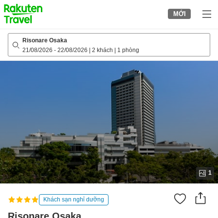
to
MỚI
top
page
Risonare Osaka
21/08/2026
-
22/08/2026
|
2 khách
|
1 phòng
1
Khách sạn nghỉ dưỡng
Risonare Osaka