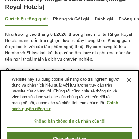
Royal Hotels)
Giới thiệu tổng quát
Phòng và Gói giá
Đánh giá
Thông ti
Khai trương vào tháng 04/2026, thương hiệu mới từ Rihga Royal
Hotels mang đến trải nghiệm lưu trú đầy hứng khởi. Không gian
được bài trí với các tác phẩm nghệ thuật lấy cảm hứng từ khu
Namba và Shinsekai, kết hợp cùng ẩm thực địa phương đặc sắc,
tiện nghi thoải mái và dịch vụ chuyên nghiệp.
Thành phố Osaka, Tỉnh Osaka, Nhật Bản
Hiển thị trên bản đồ
Website này sử dụng cookie để nâng cao trải nghiệm người
dùng và phân tích hiệu suất với lưu lượng truy cập trên
Tuyệt vời
Đánh giá:
72
lượt
4.4
website của chúng tôi. Chúng tôi cũng chia sẻ thông tin về
việc bạn sử dụng website của chúng tôi với các đối tác
mạng xã hội, quảng cáo và phân tích của chúng tôi.
Chính
Tiện nghi chỗ nghỉ
sách quyền riêng tư
Wi-Fi
Cách nhà ga 5 phút đi bộ
Xông hơi
Hoàn toàn không hút thuốc
Không bán thông tin cá nhân của tôi
Trang chủ
Nhật Bản
Tỉnh Osaka
Thành phố Osaka
Chấp nhận tất cả