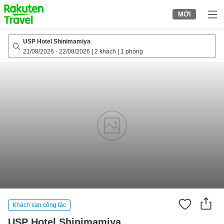
to
MỚI
top
page
USP Hotel Shinimamiya
21/08/2026
-
22/08/2026
|
2 khách
|
1 phòng
Khách sạn công tác
USP Hotel Shinimamiya