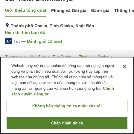
Giới thiệu tổng quát
Phòng và Gói giá
Đánh giá
Thông ti
Thành phố Osaka, Tỉnh Osaka, Nhật Bản
Hiển thị trên bản đồ
Tốt
Đánh giá:
11
lượt
3.7
Trang chủ
Nhật Bản
Tỉnh Osaka
Thành phố Osaka
USP Hotel Shinimamiya
Website này sử dụng cookie để nâng cao trải nghiệm người
dùng và phân tích hiệu suất với lưu lượng truy cập trên
website của chúng tôi. Chúng tôi cũng chia sẻ thông tin về
việc bạn sử dụng website của chúng tôi với các đối tác
mạng xã hội, quảng cáo và phân tích của chúng tôi.
Chính
sách quyền riêng tư
Không bán thông tin cá nhân của tôi
Chấp nhận tất cả
Tìm phòng trống