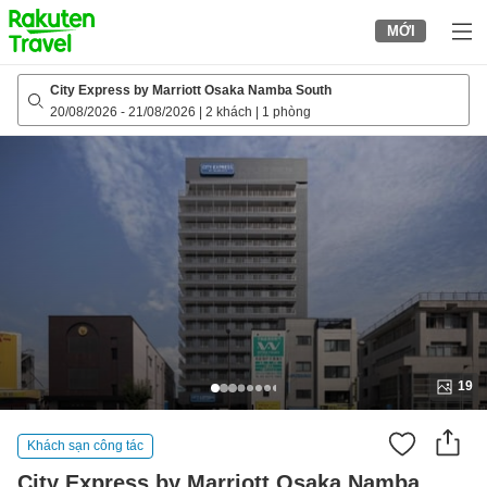
to
MỚI
top
page
City Express by Marriott Osaka Namba South
20/08/2026
-
21/08/2026
|
2 khách
|
1 phòng
19
Khách sạn công tác
City Express by Marriott Osaka Namba