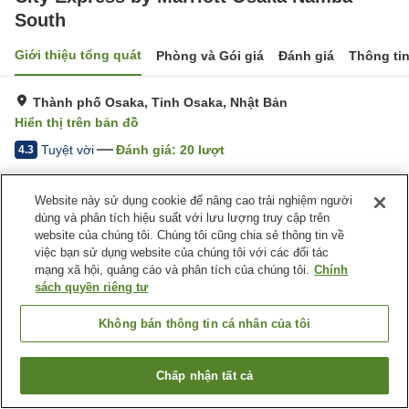
South
Giới thiệu tổng quát
Phòng và Gói giá
Đánh giá
Thông ti
Thành phố Osaka, Tỉnh Osaka, Nhật Bản
Hiển thị trên bản đồ
Tuyệt vời
Đánh giá:
20
lượt
4.3
Trang chủ
Nhật Bản
Tỉnh Osaka
Thành phố Osaka
Website này sử dụng cookie để nâng cao trải nghiệm người
City Express by Marriott Osaka Namba South
dùng và phân tích hiệu suất với lưu lượng truy cập trên
website của chúng tôi. Chúng tôi cũng chia sẻ thông tin về
việc bạn sử dụng website của chúng tôi với các đối tác
mạng xã hội, quảng cáo và phân tích của chúng tôi.
Chính
sách quyền riêng tư
Không bán thông tin cá nhân của tôi
Chấp nhận tất cả
Tìm phòng trống