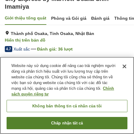
Imamiya
Giới thiệu tổng quát
Phòng và Gói giá
Đánh giá
Thông ti
Thành phố Osaka, Tỉnh Osaka, Nhật Bản
Hiển thị trên bản đồ
Xuất sắc
Đánh giá:
36
lượt
4.7
Trang chủ
Nhật Bản
Tỉnh Osaka
Thành phố Osaka
Website này sử dụng cookie để nâng cao trải nghiệm người
City Express by Marriott Osaka Shin-Imamiya
dùng và phân tích hiệu suất với lưu lượng truy cập trên
website của chúng tôi. Chúng tôi cũng chia sẻ thông tin về
việc bạn sử dụng website của chúng tôi với các đối tác
mạng xã hội, quảng cáo và phân tích của chúng tôi.
Chính
sách quyền riêng tư
Không bán thông tin cá nhân của tôi
Chấp nhận tất cả
Tìm phòng trống