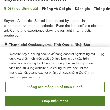
Giới thiệu tổng quát
Phòng và Gói giá
Đánh giá
Thông ti
Sayama Aesthetics School is produced by experts in
contemporary art and aesthetics. Even the inn itself is a piece of
art. Come and experience staying overnight in an artistic
production.
Thành phố Osakasayama, Tỉnh Osaka, Nhật Bản
Hiển thị trên bản đồ
Website này sử dụng cookie để nâng cao trải nghiệm người
Xuất sắc
Đánh giá:
7
lượt
4.7
dùng và phân tích hiệu suất với lưu lượng truy cập trên
website của chúng tôi. Chúng tôi cũng chia sẻ thông tin về
việc bạn sử dụng website của chúng tôi với các đối tác
Tiện nghi chỗ nghỉ
mạng xã hội, quảng cáo và phân tích của chúng tôi.
Chính
sách quyền riêng tư
Spa / Salon
Không bán thông tin cá nhân của tôi
Trang chủ
Nhật Bản
Tỉnh Osaka
Thành phố Osakasayama
Sayama Aesthetics School
Chấp nhận tất cả
Tìm phòng trống