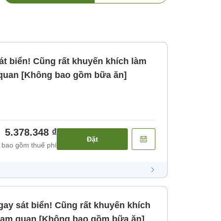
quan [Không bao gồm bữa ăn]
5.378.348 ₫
Đặt
 bao gồm thuế phí
ay sát biển! Cũng rất khuyến khích
ham quan [Không bao gồm bữa ăn]