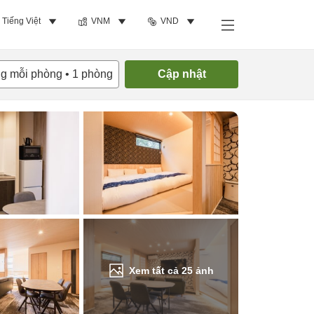
Tiếng Việt
VNM
VND
Tìm phòng trống
ng mỗi phòng
•
1
phòng
Cập nhật
Xem tất cả
25
ảnh