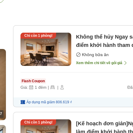
Chỉ còn
1
phòng!
Không thể hủy Ngay sát biển! Cũng rất khuyến khích làm
điểm khởi hành tham 
Không bữa ăn
Xem thêm chi tiết về gói giá
Flash Coupon
Giá:
1
đêm
|
|
Đã
Áp dụng mã
giảm
806.619 ₫
7
Chỉ còn
1
phòng!
[Kế hoạch đơn giản]Ng
làm điểm khởi hành t