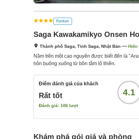
Ryokan
Saga Kawakamikyo Onsen Ho
Thành phố Saga, Tỉnh Saga, Nhật Bản
Hiển 
Nằm trên một cao nguyên được biết đến là "Ar
hôn buông xuống từ bồn tắm lộ thiên.
Điểm đánh giá của khách
4.1
Rất tốt
Đánh giá:
106
lượt
Khám phá gói giá và phòng