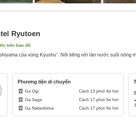
tel Ryutoen
thị trên bản đồ
ashiyama của vùng Kyushu". Nổi tiếng với làn nước suối nóng 
Phương tiện di chuyển
T
Ga Ogi
Cách
13
phút
Xe hơi
Ga Saga
Cách
17
phút
Xe hơi
Ga Nabeshima
Cách
17
phút
Xe hơi